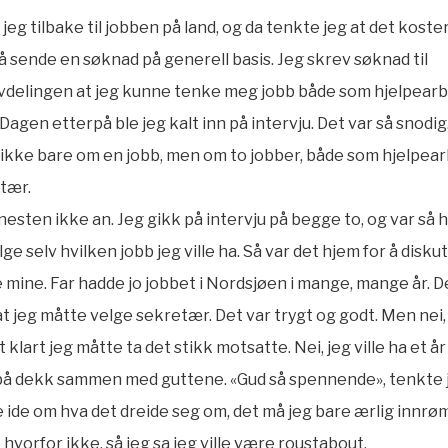
 jeg tilbake til jobben på land, og da tenkte jeg at det koster
å sende en søknad på generell basis. Jeg skrev søknad til
vdelingen at jeg kunne tenke meg jobb både som hjelpearb
Dagen etterpå ble jeg kalt inn på intervju. Det var så snodig
 ikke bare om en jobb, men om to jobber, både som hjelpea
tær.
 nesten ikke an. Jeg gikk på intervju på begge to, og var så h
lge selv hvilken jobb jeg ville ha. Så var det hjem for å disk
 mine. Far hadde jo jobbet i Nordsjøen i mange, mange år. D
t jeg måtte velge sekretær. Det var trygt og godt. Men nei,
t klart jeg måtte ta det stikk motsatte. Nei, jeg ville ha et å
på dekk sammen med guttene. «Gud så spennende», tenkte j
 ide om hva det dreide seg om, det må jeg bare ærlig innr
 hvorfor ikke, så jeg sa jeg ville være roustabout.