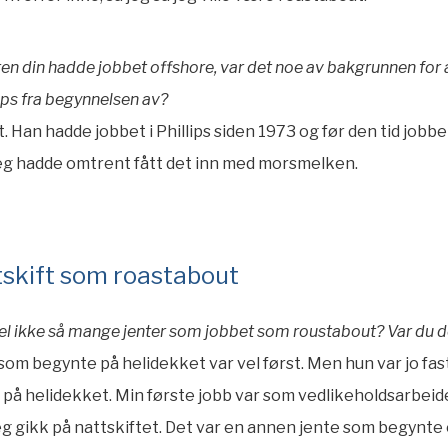
aren din hadde jobbet offshore, var det noe av bakgrunnen for 
lips fra begynnelsen av?
rt. Han hadde jobbet i Phillips siden 1973 og før den tid jobb
Jeg hadde omtrent fått det inn med morsmelken.
tskift som roastabout
vel ikke så mange jenter som jobbet som roustabout? Var du d
 som begynte på helidekket var vel først. Men hun var jo fas
 på helidekket. Min første jobb var som vedlikeholdsarbeid
g gikk på nattskiftet. Det var en annen jente som begynte