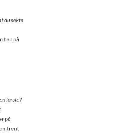
at du søkte
en han på
en første?
t
er på
 omtrent