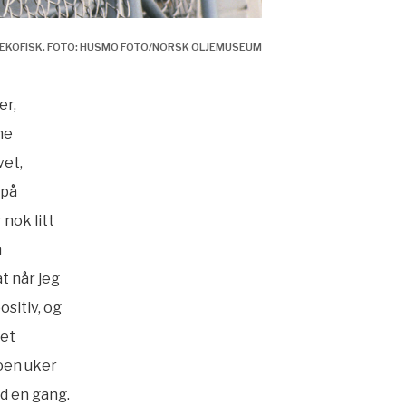
 EKOFISK. FOTO: HUSMO FOTO/NORSK OLJEMUSEUM
er,
ne
vet,
 på
nok litt
n
t når jeg
ositiv, og
let
noen uker
d en gang.