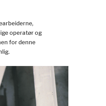
earbeiderne,
lige operatør og
nen for denne
lig.