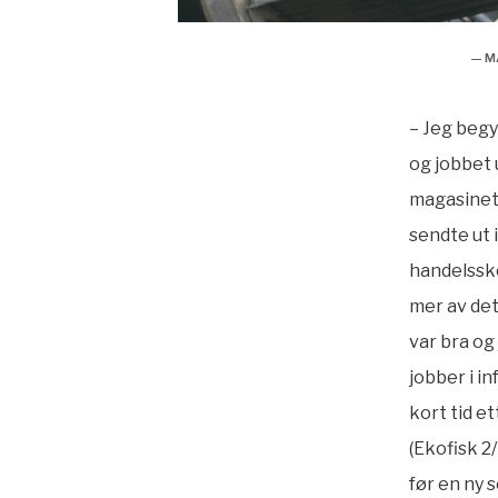
— M
– Jeg begy
og jobbet 
magasinet 
sendte ut 
handelssko
mer av det
var bra og
jobber i i
kort tid e
(Ekofisk 2
før en ny 