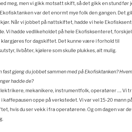
ed meg, men vi gikk motsatt skift, så det gikk en stund før j
Ekofisktanken var det enormt mye folk den gangen. Det gik
jør. Når vi jobbet på nattskiftet, hadde vi hele Ekofisksen
e. Vi hadde vedlikeholdet på hele Ekofisksenteret, forskjel
 klargjøres for dagskiftet. Det kunne være i forhold til
tstyr, livbåter, kjølere som skulle plukkes, alt mulig.
en fast gjeng du jobbet sammen med på Ekofisktanken? Hvem
linger hadde de?
elektrikere, mekanikere, instrumentfolk, operatører …. Vi tr
i kaffepausen oppe på verkstedet. Vi var vel 15-20 mann 
ftet, hvis du ser vekk i fra operatørene. Og om dagen var d
g.