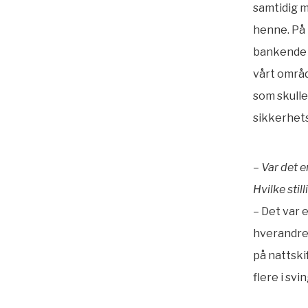
samtidig m
henne. På 
bankende k
vårt områd
som skulle
sikkerhetsu
– Var det 
Hvilke stil
– Det var 
hverandre 
på nattski
flere i svin