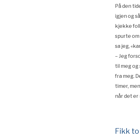
På den tide
igjen og s
kjekke fol
spurte om 
sa jeg, «k
– Jeg fors
til meg og 
fra meg. De
timer, men 
når det er
Fikk t