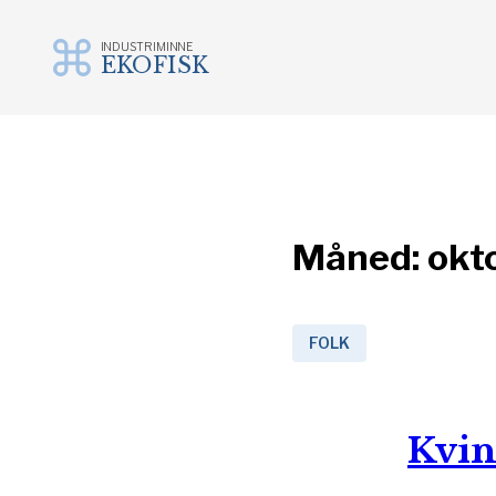
INDUSTRIMINNE
EKOFISK
Gå
til
innhold
Måned:
okt
FOLK
Kvin