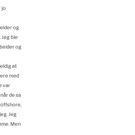
 jo
eider og
. Jeg ble
rbeider og
eldig at
utere med
e var
 når de sa
r offshore,
eg. Jeg
ømme. Men