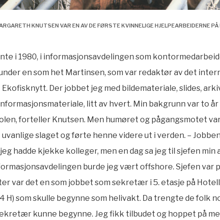
ARGARETH KNUTSEN VAR EN AV DE FØRSTE KVINNELIGE HJELPEARBEIDERNE PÅ
nte i 1980, i informasjonsavdelingen som kontormedarbeid
under en som het Martinsen, som var redaktør av det inter
Ekofisknytt. Der jobbet jeg med bildemateriale, slides, arki
informasjonsmateriale, litt av hvert. Min bakgrunn var to år
len, forteller Knutsen. Men humøret og pågangsmotet var 
 uvanlige slaget og førte henne videre ut i verden. – Jobbe
 jeg hadde kjekke kolleger, men en dag sa jeg til sjefen min a
nformasjonsavdelingen burde jeg vært offshore. Sjefen var p
tter var det en som jobbet som sekretær i 5. etasje på Hotel
/4 H) som skulle begynne som helivakt. Da trengte de folk 
sekretær kunne begynne. Jeg fikk tilbudet og hoppet på me