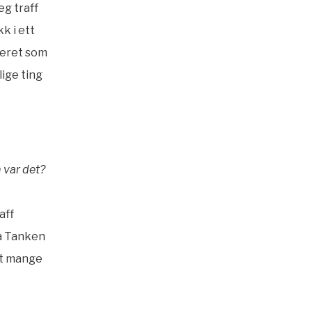
eg traff
k i ett
teret som
lige ting
 var det?
aff
på Tanken
et mange