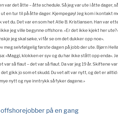
n var det åtte – åtte schedule. Så jeg var ute i åtte dager, s
å ut en tur til på åtte dager. Kjempegøy! Jeg kom i kontakt
k vet du. Det var en som het Atle B. Kristiansen. Han var et
ikke jeg ville begynne offshore. «Er det ikke kjekt her ute?
anskje jeg skal søke, vi får se om det dukker opp noe».
ov meg selvfølgelig første dagen på jobb der ute. Bjørn Hel
sa: «Maggi, klokken er syv og du har ikke stått opp enda». Je
t var så flaut – det var så flaut. Da var jeg 19 år. Skiftene var
det gikk jo som et skudd. Du vet alt var nytt, og det er alltid
 mye nytt og nye inntrykk så fyker dagene.»
o offshorejobber på en gang