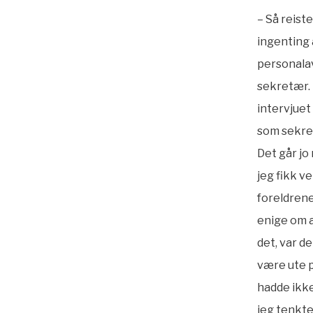
– Så reiste
ingenting 
personala
sekretær. 
intervjuet
som sekre
Det går jo
jeg fikk ve
foreldrene
enige om a
det, var de
være ute 
hadde ikke
jeg tenkte