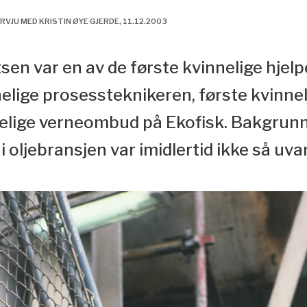
VJU MED KRISTIN ØYE GJERDE, 11.12.2003
en var en av de første kvinnelige hjelp
nelige prosessteknikeren, første kvinne
nelige verneombud på Ekofisk. Bakgrun
 oljebransjen var imidlertid ikke så uvan