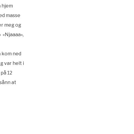
å hjem
 med masse
ter meg og
» «Njaaaa»,
la kom ned
g var helt i
 på 12
 sånn at