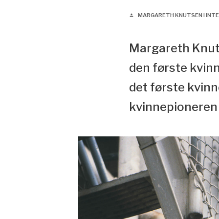
MARGARETH KNUTSEN I INTER
person
Margareth Knuts
den første kvin
det første kvin
kvinnepioneren i