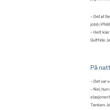
– Det at f
jobb i Phil
– Helt kla
Gulftide. 
På nat
– Det var 
– Nei, hun
stasjonert
Tanken. Je