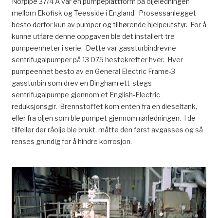
Norpipe 37/4 A var en pumpeplattform på oljeledningen
mellom Ekofisk og Teesside i England. Prosessanlegget
besto derfor kun av pumper og tilhørende hjelpeutstyr. For å
kunne utføre denne oppgaven ble det installert tre
pumpeenheter i serie. Dette var gassturbindrevne
sentrifugalpumper på 13 075 hestekrefter hver. Hver
pumpeenhet besto av en General Electric Frame-3
gassturbin som drev en Bingham ett-stegs
sentrifugalpumpe gjennom et English-Electric
reduksjonsgir. Brennstoffet kom enten fra en dieseltank,
eller fra oljen som ble pumpet gjennom rørledningen. I de
tilfeller der råolje ble brukt, måtte den først avgasses og så
renses grundig for å hindre korrosjon.