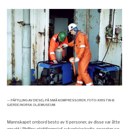
Norpipe 37/4 A
— PÅFYLLING AV DIESEL PÅ SMÅ KOMPRESSORER. FOTO: KRISTIN Ø.
GJERDE/NORSK OLJEMUSEUM
Mannskapet ombord besto av ti personer, av disse var åtte
ansatt i Phillips; plattformsjef, sykepleier/radio-operatør og