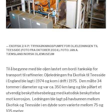
Ekofisk 2/4 P – Trykkøkningspumpe for
oljeledningen til Teesside – foto oktober 2004
— EKOFISK 2/4 P: TRYKKØKNINGSPUMPE FOR OLJELEDNINGEN TIL
TEESSIDE (FOTO FRA OKTOBER 2004). FOTO: JAN A.
TJEMSLAND/NORSK OLJEMUSEUM
Til å begynne med ble oljen lastet om bord i tankskip for
transport til raffinerier. Oljeledningen fra Ekofisk til Teesside
i England ble lagt i 1974 og kom i drift i 1975. Den målte 34
tommer i diameter og var ca. 350 km lang og ble påført et
utvendig beskyttelsesbelegg med katodisk beskyttelse
mot korrosjon. Ledningen ble lagt på havbunnen mellom
Ekofisk og Teesside i en dybde som varierte mellom 75 og
105 meter.