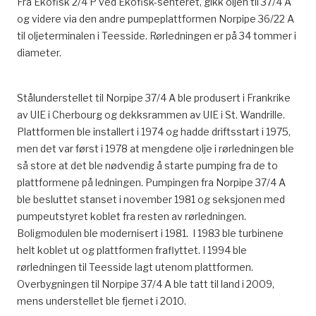
Fra Ekofisk 2/4 P ved Ekofisk-senteret, gikk oljen til 37/4 A
og videre via den andre pumpeplattformen Norpipe 36/22 A
til oljeterminalen i Teesside. Rørledningen er på 34 tommer i
diameter.
Stålunderstellet til Norpipe 37/4 A ble produsert i Frankrike
av UIE i Cherbourg og dekksrammen av UIE i St. Wandrille.
Plattformen ble installert i 1974 og hadde driftsstart i 1975,
men det var først i 1978 at mengdene olje i rørledningen ble
så store at det ble nødvendig å starte pumping fra de to
plattformene på ledningen. Pumpingen fra Norpipe 37/4 A
ble besluttet stanset i november 1981 og seksjonen med
pumpeutstyret koblet fra resten av rørledningen.
Boligmodulen ble modernisert i 1981. I 1983 ble turbinene
helt koblet ut og plattformen fraflyttet. I 1994 ble
rørledningen til Teesside lagt utenom plattformen.
Overbygningen til Norpipe 37/4 A ble tatt til land i 2009,
mens understellet ble fjernet i 2010.