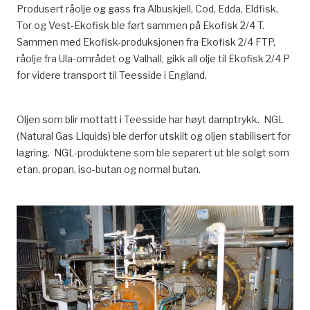
Produsert råolje og gass fra Albuskjell, Cod, Edda, Eldfisk,
Tor og Vest-Ekofisk ble ført sammen på Ekofisk 2/4 T.
Sammen med Ekofisk-produksjonen fra Ekofisk 2/4 FTP,
råolje fra Ula-området og Valhall, gikk all olje til Ekofisk 2/4 P
for videre transport til Teesside i England.
Oljen som blir mottatt i Teesside har høyt damptrykk. NGL
(Natural Gas Liquids) ble derfor utskilt og oljen stabilisert for
lagring. NGL-produktene som ble separert ut ble solgt som
etan, propan, iso-butan og normal butan.