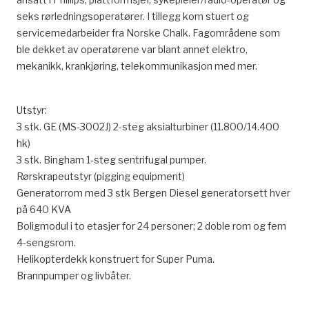
seks rørledningsoperatører. I tillegg kom stuert og
servicemedarbeider fra Norske Chalk. Fagområdene som
ble dekket av operatørene var blant annet elektro,
mekanikk, krankjøring, telekommunikasjon med mer.
Utstyr:
3 stk. GE (MS-3002J) 2-steg aksialturbiner (11.800/14.400
hk)
3 stk. Bingham 1-steg sentrifugal pumper.
Rørskrapeutstyr (pigging equipment)
Generatorrom med 3 stk Bergen Diesel generatorsett hver
på 640 KVA
Boligmodul i to etasjer for 24 personer; 2 doble rom og fem
4-sengsrom.
Helikopterdekk konstruert for Super Puma.
Brannpumper og livbåter.