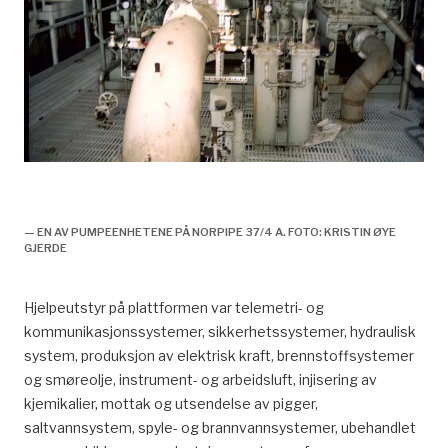
En av pumpeenhetene på Norpipe 37/4 A – foto
oktober 2003
— EN AV PUMPEENHETENE PÅ NORPIPE 37/4 A. FOTO: KRISTIN ØYE
GJERDE
Hjelpeutstyr på plattformen var telemetri- og
kommunikasjonssystemer, sikkerhetssystemer, hydraulisk
system, produksjon av elektrisk kraft, brennstoffsystemer
og smøreolje, instrument- og arbeidsluft, injisering av
kjemikalier, mottak og utsendelse av pigger,
saltvannsystem, spyle- og brannvannsystemer, ubehandlet