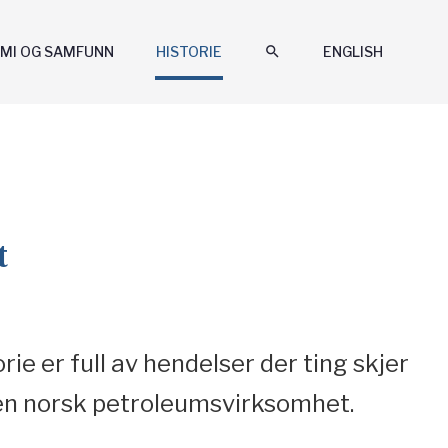
MI OG SAMFUNN
HISTORIE
search
ENGLISH
t
rie er full av hendelser der ting skjer
nen norsk petroleumsvirksomhet.