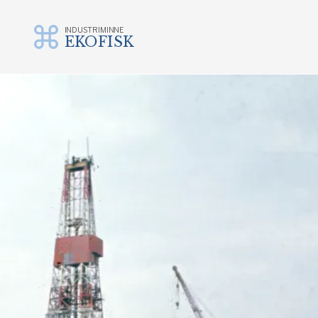
INDUSTRIMINNE
EKOFISK
Gå
til
innhold