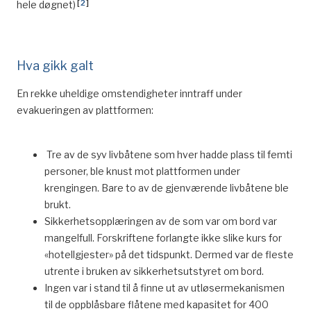
[
2
]
hele døgnet)
Hva gikk galt
En rekke uheldige omstendigheter inntraff under
evakueringen av plattformen:
Tre av de syv livbåtene som hver hadde plass til femti
personer, ble knust mot plattformen under
krengingen. Bare to av de gjenværende livbåtene ble
brukt.
Sikkerhetsopplæringen av de som var om bord var
mangelfull. Forskriftene forlangte ikke slike kurs for
«hotellgjester» på det tidspunkt. Dermed var de fleste
utrente i bruken av sikkerhetsutstyret om bord.
Ingen var i stand til å finne ut av utløsermekanismen
til de oppblåsbare flåtene med kapasitet for 400