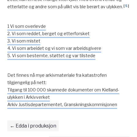
[
5
]
etterlatte og andre som på ulikt vis ble berørt av ulykken.
1 Vi som overlevde
2. Vi som reddet, berget og etterforsket
3. Vi som mistet
4. Vi som arbeidet og vi som var arbeidsgivere
5. Vi som bestemte, støttet og var tilstede
Det finnes nå mye arkivmateriale fra katastrofen
tilgjengelig på nett:
Tilgang til 100 000 skannede dokumenter om Kielland-
ulykken i Arkivverket
Arkiv Justisdepartementet, Granskningskommisjonen
Edda i produksjon