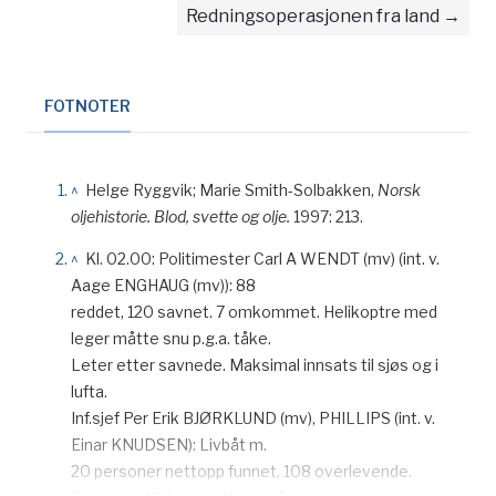
Redningsoperasjonen fra land
FOTNOTER
^
Helge Ryggvik; Marie Smith-Solbakken,
Norsk
oljehistorie. Blod, svette og olje.
1997: 213.
^
Kl. 02.00: Politimester Carl A WENDT (mv) (int. v.
Aage ENGHAUG (mv)): 88
reddet, 120 savnet. 7 omkommet. Helikoptre med
leger måtte snu p.g.a. tåke.
Leter etter savnede. Maksimal innsats til sjøs og i
lufta.
Inf.sjef Per Erik BJØRKLUND (mv), PHILLIPS (int. v.
Einar KNUDSEN): Livbåt m.
20 personer nettopp funnet, 108 overlevende.