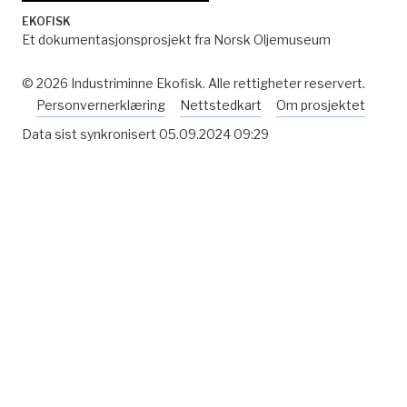
plattform som en risiko. Ingen drømt om dette.
EKOFISK
Vurdert som en god rigg. 3’50»
Et dokumentasjonsprosjekt fra Norsk Oljemuseum
Kl. 05.00: Pressekfr. Sola. Ola SKOTHEIM (mv) (en av
de reddede) forteller om
© 2026 Industriminne Ekofisk. Alle rettigheter reservert.
ulykken og hvordan han reddet seg. 4’45»
Personvernerklæring
Nettstedkart
Om prosjektet
Morgenandakt kl. 06.00: Victor ANDERSSON (mv).
Data sist synkronisert
05.09.2024 09:29
Tale og bønn m. bakgrunn i
AK-ulykken og sit. ute i Nordsjøen. – Salme «Lær meg
å kjenne dine veie» (3
vers) 8’07»
Kl. 07.00: Statsmin. Odvar NORDLI (mv) (int. v. Viggo
JOHANSEN (mv)):
Orientering om ulykken på regj.konfl nå. Ev.
gransk.komite oppnevnes. Gjøre
vårt ytterste for å redde mennesker. Konsekvenser
og konklusjoner må komme
etterpå. 2’25»
Kl. 11.00: Statsmin. Odvar NORDLI (mv) (etter
regj.konf. Int. v. Arne STRAND