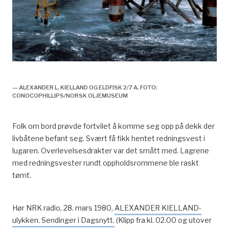
Alexander L. Kielland, Eldfisk 2/7 A
— ALEXANDER L. KIELLAND OG ELDFISK 2/7 A. FOTO:
CONOCOPHILLIPS/NORSK OLJEMUSEUM
Folk om bord prøvde fortvilet å komme seg opp på dekk der
livbåtene befant seg. Svært få fikk hentet redningsvest i
lugaren. Overlevelsesdrakter var det smått med. Lagrene
med redningsvester rundt oppholdsrommene ble raskt
tømt.
Hør NRK radio, 28. mars 1980,
ALEXANDER KIELLAND-
ulykken. Sendinger i Dagsnytt.
(Klipp fra kl. 02.00 og utover