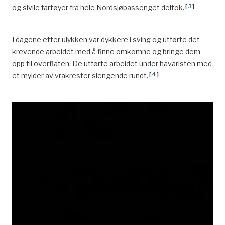
[
3
]
og sivile fartøyer fra hele Nordsjøbassenget deltok.
I dagene etter ulykken var dykkere i sving og utførte det
krevende arbeidet med å finne omkomne og bringe dem
opp til overflaten. De utførte arbeidet under havaristen med
[
4
]
et mylder av vrakrester slengende rundt.