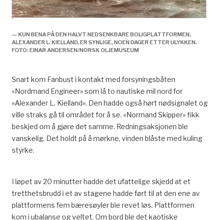
— KUN BENA PÅ DEN HALVT NEDSENKBARE BOLIGPLATTFORMEN,
ALEXANDER L. KIELLAND, ER SYNLIGE, NOEN DAGER ETTER ULYKKEN.
FOTO: EINAR ANDERSEN/NORSK OLJEMUSEUM
Snart kom Fanbust i kontakt med forsyningsbåten
«Nordmand Engineer» som lå to nautiske mil nord for
«Alexander L. Kielland». Den hadde også hørt nødsignalet og
ville straks gå til området for å se. «Normand Skipper» fikk
beskjed om å gjøre det samme. Redningsaksjonen ble
vanskelig. Det holdt på å mørkne, vinden blåste med kuling
styrke.
I løpet av 20 minutter hadde det ufattelige skjedd at et
tretthetsbrudd i et av stagene hadde ført til at den ene av
plattformens fem bæresøyler ble revet løs. Plattformen
kom i ubalanse og veltet. Om bord ble det kaotiske