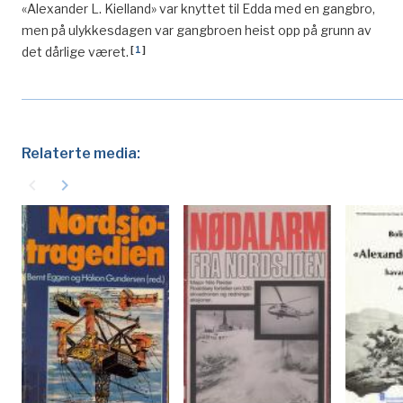
«Alexander L. Kielland» var knyttet til Edda med en gangbro,
men på ulykkesdagen var gangbroen heist opp på grunn av
[
1
]
det dårlige været.
Relaterte media:
navigate_before
navigate_next