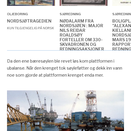
OLJEBORING
SJØREDNING
SJØREDNI
NORDSJØTRAGEDIEN
NØDALARM FRA
BOLIGP
NORDSJØEN : MAJOR
"ALEXAN
KUN TILGJENGELIG PÅ NORSK
NILS REIDAR
KIELLAND
ROALDSØY
NORDSJØ
FORTELLER OM 330-
MARS 19
SKVADRONEN OG
RAPPOR
REDNINGSAKSJONER
REDNIN
KUN TILGJENGELIG PÅ NORSK
Da den ene bæresøylen ble revet løs kom plattformen i
ubalanse. Når den krenget tok søyleføtter og dekk inn vann
noe som gjorde at plattformen krenget enda mer.