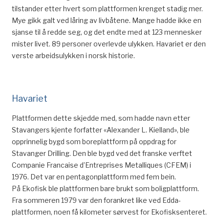
tilstander etter hvert som plattformen krenget stadig mer.
Mye gikk galt ved låring av livbåtene. Mange hadde ikke en
sjanse til å redde seg, og det endte med at 123 mennesker
mister livet. 89 personer overlevde ulykken. Havariet er den
verste arbeidsulykken i norsk historie.
Havariet
Plattformen dette skjedde med, som hadde navn etter
Stavangers kjente forfatter «Alexander L. Kielland», ble
opprinnelig bygd som boreplattform på oppdrag for
Stavanger Drilling. Den ble bygd ved det franske verftet
Companie Francaise d’Entreprises Metalliques (CFEM) i
1976. Det var en pentagonplattform med fem bein.
På Ekofisk ble plattformen bare brukt som boligplattform.
Fra sommeren 1979 var den forankret like ved Edda-
plattformen, noen få kilometer sørvest for Ekofisksenteret.