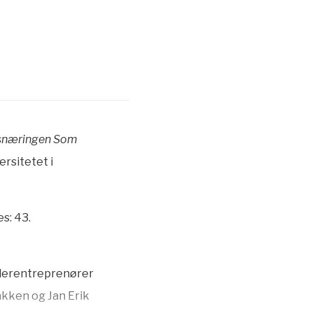
umsnæringen Som
rsitetet i
s: 43.
nderentreprenører
akken og Jan Erik