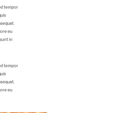
mod tempor
quis
nsequat.
lore eu
sunt in
mod tempor
quis
nsequat.
lore eu