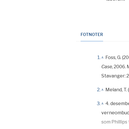
FOTNOTER
^
Foss, G. (2
Case
, 2006.
Stavanger: 2
^
Meland, T. 
^
4. desembe
verneombuds
som Phillips