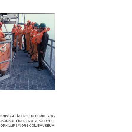
edningsflåter skulle
rligere konkretiseres
EDNINGSFLÅTER SKULLE ØKES OG
 KONKRETISERES OG SKJERPES.
COPHILLIPS/NORSK OLJEMUSEUM