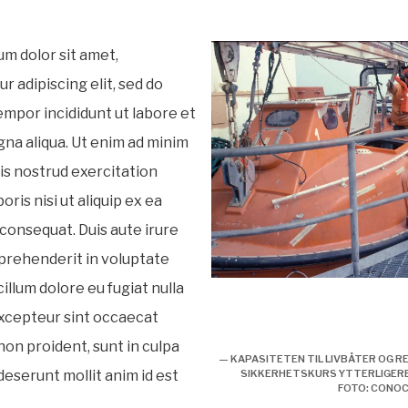
m dolor sit amet,
r adipiscing elit, sed do
mpor incididunt ut labore et
na aliqua. Ut enim ad minim
is nostrud exercitation
oris nisi ut aliquip ex ea
onsequat. Duis aute irure
eprehenderit in voluptate
Kapasiteten til livbåter og r
cillum dolore eu fugiat nulla
økes og sikkerhetskurs ytte
Excepteur sint occaecat
og skjerpes.
non proident, sunt in culpa
— KAPASITETEN TIL LIVBÅTER OG R
 deserunt mollit anim id est
SIKKERHETSKURS YTTERLIGERE
FOTO: CONO