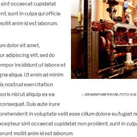
sint occaecat cupidatat
t, sunt in culpa qui officia
ollit anim id est laborum.
m dolor sit amet,
r adipiscing elit, sed do
mpor incididunt ut labore et
na aliqua. Ut enim ad minim
Brannpumperom – foto juni
is nostrud exercitation
oris nisi ut aliquip ex ea
— BRANNPUMPEROM. FOTO: KJE
onsequat. Duis aute irure
prehenderit in voluptate velit esse cillum dolore eu fugiat n
Excepteur sint occaecat cupidatat non proident, sunt in culp
erunt mollit anim id est laborum.