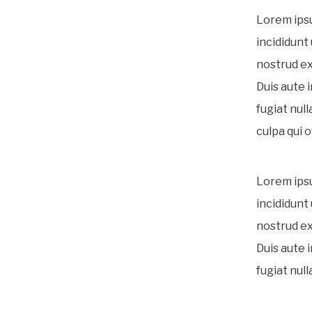
Lorem ipsu
incididunt
nostrud ex
Duis aute 
fugiat nul
culpa qui o
Lorem ipsu
incididunt
nostrud ex
Duis aute 
fugiat null