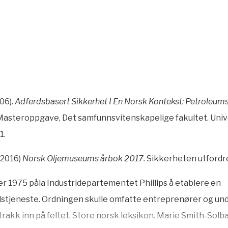
006).
Adferdsbasert Sikkerhet I En Norsk Kontekst: Petrole
 Masteroppgave, Det samfunnsvitenskapelige fakultet. Unive
1.
(2016)
Norsk Oljemuseums årbok 2017.
Sikkerheten utfordre
r 1975 påla Industridepartementet Phillips å etablere en
tjeneste. Ordningen skulle omfatte entreprenører og u
 trakk inn på feltet. Store norsk leksikon. Marie Smith-Solb