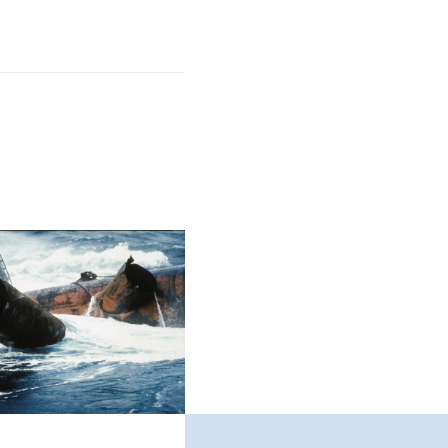
snæringen som
rsitetet i
ljø og sikkerhet i
entet fra
d134387/sec2
3).
HMS-arbeid
knologi)
(Vol.
elighet: trykt
1
ljø og sikkerhet i