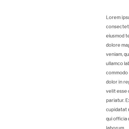
Lorem ipsu
consectetu
eiusmod te
dolore mag
veniam, qu
ullamco lab
commodo c
dolor in r
velit esse 
pariatur. 
cupidatat 
qui officia
laborum.