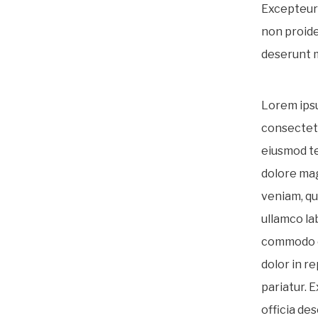
Excepteur 
non proiden
deserunt m
Lorem ipsu
consectetu
eiusmod te
dolore mag
veniam, qu
ullamco lab
commodo c
dolor in re
pariatur. 
officia des