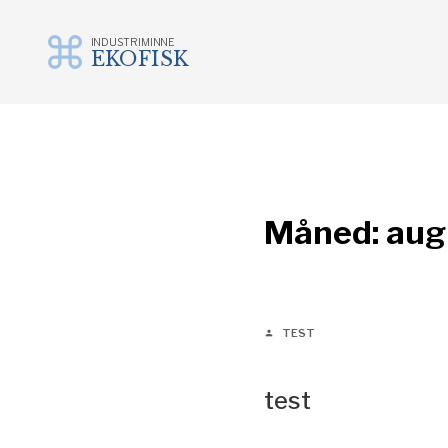
INDUSTRIMINNE
EKOFISK
Gå
til
innhold
Måned:
aug
TEST
person
test