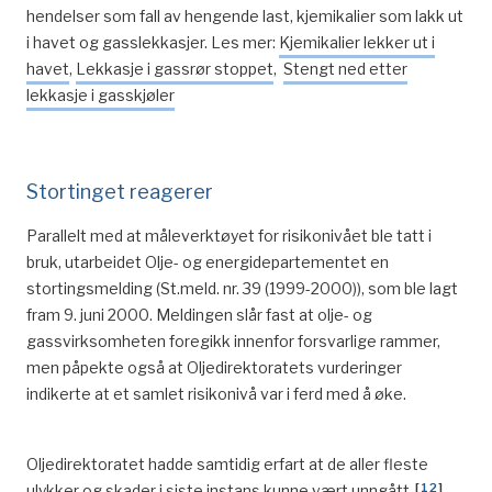
hendelser som fall av hengende last, kjemikalier som lakk ut
i havet og gasslekkasjer. Les mer:
Kjemikalier lekker ut i
havet
,
Lekkasje i gassrør stoppet
,
Stengt ned etter
lekkasje i gasskjøler
Stortinget reagerer
Parallelt med at måleverktøyet for risikonivået ble tatt i
bruk, utarbeidet Olje- og energidepartementet en
stortingsmelding (St.meld. nr. 39 (1999-2000)), som ble lagt
fram 9. juni 2000. Meldingen slår fast at olje- og
gassvirksomheten foregikk innenfor forsvarlige rammer,
men påpekte også at Oljedirektoratets vurderinger
indikerte at et samlet risikonivå var i ferd med å øke.
Oljedirektoratet hadde samtidig erfart at de aller fleste
[
12
]
ulykker og skader i siste instans kunne vært unngått.