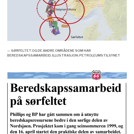
— SØRFELTET OG DE ANDRE OMRÅDENE SOM HAR
BEREDSKAPSSAMARBEID. ILLUSTRASJON: PETROLEUMSTILSYNET