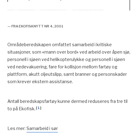
historie, 2001, beredskapssamarbeid, forsidebilde,
— FRA EKOFISKNYTT NR 4, 2001
Områdeberedskapen omfattet samarbeid i kritiske
situasjoner, som
«
mann over bord
»
ved arbeid over åpen sjø,
personell i sjøen ved helikopterulykke og personell i sjøen
ved nedevakuering, fare for kollisjon mellom fartøy og
plattform, akutt oljeutslipp, samt branner og personskader
som krever ekstern assistanse.
Antall beredskapsfartøy kunne dermed reduseres fra tre til
[
1
]
to på Ekofisk.
Les mer:
Samarbeid i sør