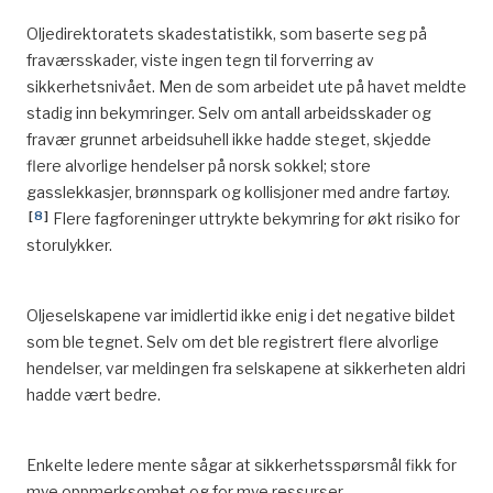
Oljedirektoratets skadestatistikk, som baserte seg på
fraværsskader, viste ingen tegn til forverring av
sikkerhetsnivået. Men de som arbeidet ute på havet meldte
stadig inn bekymringer. Selv om antall arbeidsskader og
fravær grunnet arbeidsuhell ikke hadde steget, skjedde
flere alvorlige hendelser på norsk sokkel; store
gasslekkasjer, brønnspark og kollisjoner med andre fartøy.
[
8
]
Flere fagforeninger uttrykte bekymring for økt risiko for
storulykker.
Oljeselskapene var imidlertid ikke enig i det negative bildet
som ble tegnet. Selv om det ble registrert flere alvorlige
hendelser, var meldingen fra selskapene at sikkerheten aldri
hadde vært bedre.
Enkelte ledere mente sågar at sikkerhetsspørsmål fikk for
mye oppmerksomhet og for mye ressurser.