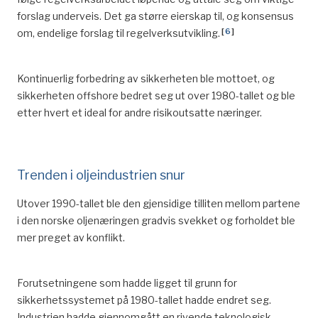
^
Kristin
Henanger
Haugen:
Lenge leve kritt
, Norsk
forslag underveis. Det ga større eierskap til, og konsensus
sokkel nr.1 2004. s. 23.
[
6
]
om, endelige forslag til regelverksutvikling.
^
https://titan.uio.no/node/2324
^
Innholdet i de følgende artiklene baserer seg på
Kontinuerlig forbedring av sikkerheten ble mottoet, og
kapittelet «Elverket i Oljealderen» i boka I det
sikkerheten offshore bedret seg ut over 1980-tallet og ble
regionale spenningsfelt. Sola Energi 1913-1999, av
etter hvert et ideal for andre risikoutsatte næringer.
Kristin Øye Gjerde.
^
Sola kommune. Kommuneplaner.
Trenden i oljeindustrien snur
^
Opplyst av tidligere rådmann i Sola kommune Toralv
Torstensbø i samtale med Kristin Øye Gjerde, 22.
Utover 1990-tallet ble den gjensidige tilliten mellom partene
februar 2001.
i den norske oljenæringen gradvis svekket og forholdet ble
mer preget av konflikt.
^
Rådmannens forslag til budsjett for Sola
kommunekasse for 1974-1985.
Forutsetningene som hadde ligget til grunn for
^
Opplyst av tidligere teknisk sjef i Sola kommune
sikkerhetssystemet på 1980-tallet hadde endret seg.
Oskar Goa i samtale med Kristin Øye Gjerde, 23.
Industrien hadde gjennomgått en rivende teknologisk