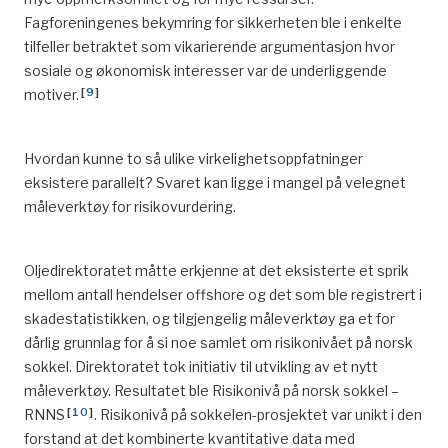
Fagforeningenes bekymring for sikkerheten ble i enkelte
tilfeller betraktet som vikarierende argumentasjon hvor
sosiale og økonomisk interesser var de underliggende
[
9
]
motiver.
Hvordan kunne to så ulike virkelighetsoppfatninger
eksistere parallelt? Svaret kan ligge i mangel på velegnet
måleverktøy for risikovurdering.
Oljedirektoratet måtte erkjenne at det eksisterte et sprik
mellom antall hendelser offshore og det som ble registrert i
skadestatistikken, og tilgjengelig måleverktøy ga et for
dårlig grunnlag for å si noe samlet om risikonivået på norsk
sokkel. Direktoratet tok initiativ til utvikling av et nytt
måleverktøy. Resultatet ble Risikonivå på norsk sokkel –
[
10
]
RNNS
. Risikonivå på sokkelen-prosjektet var unikt i den
forstand at det kombinerte kvantitative data med