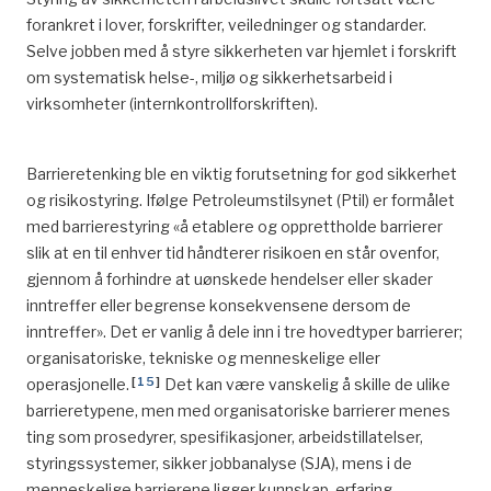
forankret i lover, forskrifter, veiledninger og standarder.
Selve jobben med å styre sikkerheten var hjemlet i forskrift
om systematisk helse-, miljø og sikkerhetsarbeid i
virksomheter (internkontrollforskriften).
Barrieretenking ble en viktig forutsetning for god sikkerhet
og risikostyring. Ifølge Petroleumstilsynet (Ptil) er formålet
med barrierestyring «å etablere og opprettholde barrierer
slik at en til enhver tid håndterer risikoen en står ovenfor,
gjennom å forhindre at uønskede hendelser eller skader
inntreffer eller begrense konsekvensene dersom de
inntreffer». Det er vanlig å dele inn i tre hovedtyper barrierer;
organisatoriske, tekniske og menneskelige eller
[
15
]
operasjonelle.
Det kan være vanskelig å skille de ulike
barrieretypene, men med organisatoriske barrierer menes
ting som prosedyrer, spesifikasjoner, arbeidstillatelser,
styringssystemer, sikker jobbanalyse (SJA), mens i de
menneskelige barrierene ligger kunnskap, erfaring,