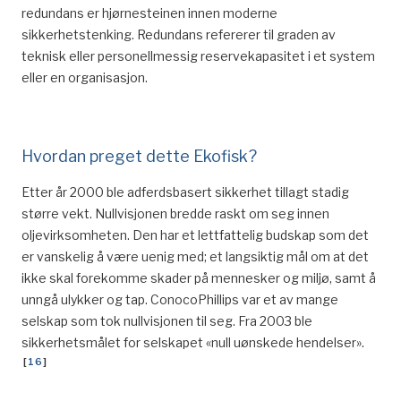
redundans er hjørnesteinen innen moderne
sikkerhetstenking. Redundans refererer til graden av
teknisk eller personellmessig reservekapasitet i et system
eller en organisasjon.
Hvordan preget dette Ekofisk?
Etter år 2000 ble adferdsbasert sikkerhet tillagt stadig
større vekt. Nullvisjonen bredde raskt om seg innen
oljevirksomheten. Den har et lettfattelig budskap som det
er vanskelig å være uenig med; et langsiktig mål om at det
ikke skal forekomme skader på mennesker og miljø, samt å
unngå ulykker og tap. ConocoPhillips var et av mange
selskap som tok nullvisjonen til seg. Fra 2003 ble
sikkerhetsmålet for selskapet «null uønskede hendelser».
[
16
]