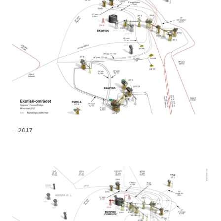
^
I dag RNNP – Risikonivå i norsk
petroleumsvirksomhet
^
Stang, Leif. (2000. 16. oktober). Frykter storulykke.
Dagbladet.
^
Norge Arbeids- og administrasjonsdepartementet.
(2002).
Om helse, miljø og sikkerhet i
petroleumsvirksomheten
(Vol. Nr 7 (2001-2002), Oslo:
Departementet. Hentet fra
https://www.regjeringen.no/no/dokumenter/stmeld-
— 2017
nr-7-2001-2002-/id134387/sec2
: 107
^
I 1979 hadde det konstitusjonelle ansvaret for
sikkerhet og arbeidsmiljø i petroleumsnæringen blitt
overført til Kommunal- og arbeidsdepartementet,
senere Arbeids- og administrasjonsdepartementet.
^
Norge Arbeids- og administrasjonsdepartementet.
(2002).
Om helse, miljø og sikkerhet i