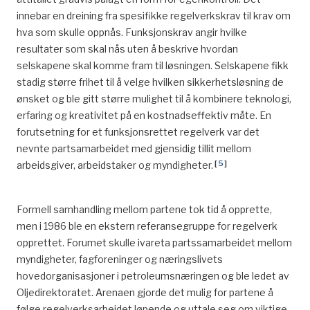
https://www.regjeringen.no/no/dokumenter/nou-
innebar en dreining fra spesifikke regelverkskrav til krav om
2016-1/id2467468/sec16
hva som skulle oppnås. Funksjonskrav angir hvilke
resultater som skal nås uten å beskrive hvordan
^
Pioner. (2003. mars). 2-4-ordningen innføre
selskapene skal komme fram til løsningen. Selskapene fikk
stadig større frihet til å velge hvilken sikkerhetsløsning de
^
https://petro.no/nyheter/conocophillips-vurderer-a-
ønsket og ble gitt større mulighet til å kombinere teknologi,
bygge-ny-plattform-pa-eldfisk-nord
erfaring og kreativitet på en kostnadseffektiv måte. En
^
https://petro.no/nyheter/forbereder-mulig-
forutsetning for et funksjonsrettet regelverk var det
utbygging-tommeliten-alpha
nevnte partsamarbeidet med gjensidig tillit mellom
[
5
]
arbeidsgiver, arbeidstaker og myndigheter.
^
https://www.npd.no/fakta/publikasjoner/rapporter/ressur
2017/teknisk-potensial-enda-mer-a-hente/
Formell samhandling mellom partene tok tid å opprette,
men i 1986 ble en ekstern referansegruppe for regelverk
^
Faktahefte
2005
opprettet. Forumet skulle ivareta partssamarbeidet mellom
Norsk
petroleumsverksemd
,
s.
42.
myndigheter, fagforeninger og næringslivets
^
https://www.npd.no/fakta/nyheter/generelle-
hovedorganisasjoner i petroleumsnæringen og ble ledet av
nyheter/2011/Ekofisk-fyller-40/
Oljedirektoratet. Arenaen gjorde det mulig for partene å
følge regelverksarbeidet løpende og uttale seg om viktige