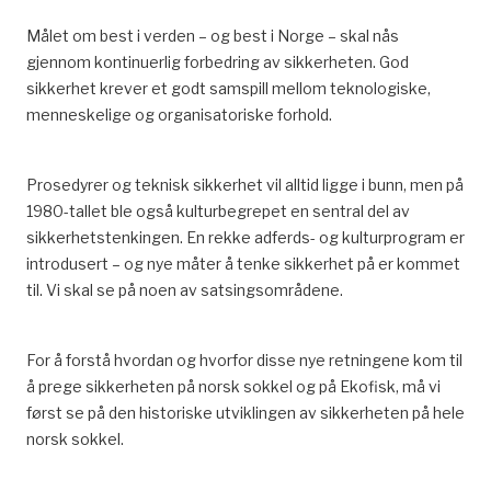
TIK-senteret, Universitetet i Oslo: 16.
sikkerhet og arbeidsmiljø skulle ivaretas av en ny etat,
Målet om best i verden – og best i Norge – skal nås
som fikk navnet Petroleumstilsynet (Ptil). Endringen
^
Ryggvik, H. (1999). Fra forbilde til sikkerhetssystem i
gjennom kontinuerlig forbedring av sikkerheten. God
ble satt ut i livet fra 1. januar 2004. Den nye etaten
forvitring: Fremveksten av et norsk sikkerhetsregime
sikkerhet krever et godt samspill mellom teknologiske,
skulle rapportere til Arbeids- og
i lys av utviklingen på britisk sokkel (Vol. Nr 114,
menneskelige og organisatoriske forhold.
administrasjonsdepartementet (AAD).
Arbeidsnotat (Universitetet i Oslo. Senter for
teknologi og menneskelige verdier: trykt utg.)). Oslo:
^
Pioner. (2003, februar).
Målet er null uønskede
TIK-senteret, Universitetet i Oslo: 18.
Prosedyrer og teknisk sikkerhet vil alltid ligge i bunn, men på
hendelser.
1980-tallet ble også kulturbegrepet en sentral del av
^
Arbeidstiden ble justert ned fra 1752 timer til 1727
^
http://www.conocophillips.no/social-
sikkerhetstenkingen. En rekke adferds- og kulturprogram er
timer
responsibility/health-safety-and-environment/
introdusert – og nye måter å tenke sikkerhet på er kommet
til. Vi skal se på noen av satsingsområdene.
^
Netto arbeidstid etter fratrekk for ferie ble da på
^
Stolpe, M. (2007).
Nullfilosofi I Praksis: Et Case Av
1612 timer.
Statoil Mongstad
, IV, 139: 48.
For å forstå hvordan og hvorfor disse nye retningene kom til
^
Dette ga ytterligere 4 dager av 7,5 timer mer ferie
^
EkofiskNytt. Nr. 21, uke 50, 1996.
4R er godt i gang
.
å prege sikkerheten på norsk sokkel og på Ekofisk, må vi
offshore (32 timer). Timene som skulle arbeides ble da
^
EkofiskNytt. (1996, nr. 20).
Økt satsing på
først se på den historiske utviklingen av sikkerheten på hele
redusert fra 1612 til 1580.
forebyggende sikkerhet.
norsk sokkel.
^
Sande, Leif. (2015. 11. mars). Arbeidstiden på
^
EkofiskNytt. (1996, nr. 20).
Økt satsing på
sokkelen. Sysla – meninger.