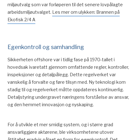
TIK-senteret, Universitetet i Oslo: 18.
miljøutvalg som var forløperen til det senere lovpålagte
arbeidsmiljøutvalget.
Les mer om ulykken: Brannen på
^
Arbeidstiden ble justert ned fra 1752 timer til 1727
Ekofisk 2/4 A
timer
^
Netto arbeidstid etter fratrekk for ferie ble da på
1612 timer.
Egenkontroll og samhandling
^
Dette ga ytterligere 4 dager av 7,5 timer mer ferie
offshore (32 timer). Timene som skulle arbeides ble da
Sikkerheten offshore var i tidlig fase på 1970-tallet i
redusert fra 1612 til 1580.
hovedsak ivaretatt gjennom omfattende regler, kontroller,
inspeksjoner og detaljpålegg. Dette regelverket var
^
Sande, Leif. (2015. 11. mars). Arbeidstiden på
vanskelig å forvalte og føre tilsyn med. Ny teknologi kom
sokkelen. Sysla – meninger.
stadig til og regelverket måtte oppdateres kontinuerlig.
Detaljstyring undergravet næringens forståelse av ansvar,
^
Ved arbeid 12 timer per dag i 14 dager, med
og den hemmet innovasjon og nyskaping.
påfølgende 4 uker fri innebærer det at en arbeidstaker
kan arbeide 168 timer i løpet av en periode på 6 uker. I
løpet av et år vil dette utgjøre 1 460 timer.
For å utvikle et mer smidig system, og i større grad
^
NOU 2016: 1 Arbeidstidsutvalget — Regulering av
ansvarliggjøre aktørene, ble virksomhetene utover
arbeidstid – vern og fleksibilitet. Hentet fra
åttitallet gradvis pålagt en form for egenkontroll. Det