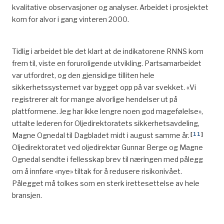
kvalitative observasjoner og analyser. Arbeidet i prosjektet
kom for alvor i gang vinteren 2000.
Tidlig i arbeidet ble det klart at de indikatorene RNNS kom
frem til, viste en foruroligende utvikling. Partsamarbeidet
var utfordret, og den gjensidige tilliten hele
sikkerhetssystemet var bygget opp på var svekket. «Vi
registrerer alt for mange alvorlige hendelser ut på
plattformene. Jeg har ikke lengre noen god magefølelse»,
uttalte lederen for Oljedirektoratets sikkerhetsavdeling,
[
11
]
Magne Ognedal til Dagbladet midt i august samme år.
Oljedirektoratet ved oljedirektør Gunnar Berge og Magne
Ognedal sendte i fellesskap brev til næringen med pålegg
om å innføre «nye» tiltak for å redusere risikonivået.
Pålegget må tolkes som en sterk irettesettelse av hele
bransjen.