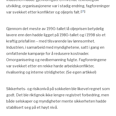
oktober 2000.
utvikling, organisasjonene var i stadig endring, fagforeninger
^
Endring av petroleumsskatteloven vedtatt 14. mai
[
7
]
var svekket etter konflikter og oljepris falt.
1982.
^
Rådmannens forslag til budsjett for Sola
Gjennom det meste av 1990-tallet lå oljeprisen betydelig
kommunekasse for 1983.
lavere enn den hadde ligget på 1980-tallet og i 1998 slo et
kraftig prisfall inn – med tilsvarende lav lønnsomhet.
^
Rådmannens forslag til budsjett for Sola
Industrien, i samarbeid med myndighetene, satt i gang en
kommunekasse for 1985.
omfattende kampanje for å redusere kostnader.
^
Stavanger Aftenblad, ”Alt blir dyrere i det rike Sola”,
Omorganisering og nedbemanning fulgte. Fagforeningene
19. mai 1987.
var svekket etter en rekke harde arbeidskonflikter,
rivalisering og interne stridigheter. (Se egen artikkel)
^
Stavanger Aftenblad,
«
Rogaland reiser skattekrav
på ny
»
, 16. januar 1988.
Sikkerhets- og risikonivå på sokkelen ble likevel regnet som
godt. Det ble riktignok ikke lengre registret forbedring, men
både selskaper og myndigheter mente sikkerheten hadde
stabilisert seg på et høyt nivå.