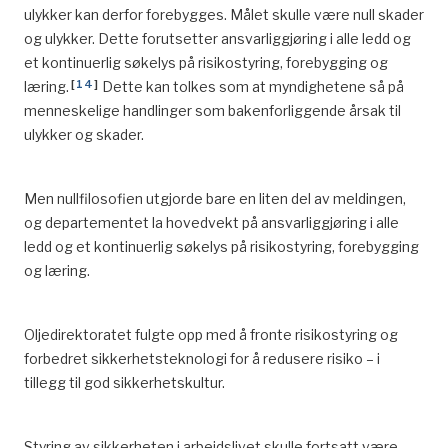
ulykker kan derfor forebygges. Målet skulle være null skader
og ulykker. Dette forutsetter ansvarliggjøring i alle ledd og
et kontinuerlig søkelys på risikostyring, forebygging og
[
14
]
læring.
Dette kan tolkes som at myndighetene så på
menneskelige handlinger som bakenforliggende årsak til
ulykker og skader.
Men nullfilosofien utgjorde bare en liten del av meldingen,
og departementet la hovedvekt på ansvarliggjøring i alle
ledd og et kontinuerlig søkelys på risikostyring, forebygging
og læring.
Oljedirektoratet fulgte opp med å fronte risikostyring og
forbedret sikkerhetsteknologi for å redusere risiko – i
tillegg til god sikkerhetskultur.
Styring av sikkerheten i arbeidslivet skulle fortsatt være