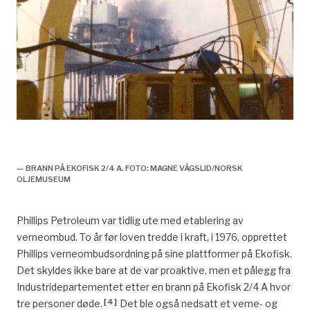
^
Stavanger Aftenblad,
«
Rogaland reiser skattekrav
^
Arbeidsmiljøloven sa at arbeidstiden var på 36 timer
på ny
»
, 16. januar 1988.
i løpet av 7 dager for arbeid som ble drevet døgnet
rundt, hele uken igjennom. Den nye arbeidstiden på 36
timers uke ga i snitt 1877 timer i året. Justert med 144
timer for 4 ukers ferie ga dette en nettoarbeidstid på
1733 timer.
^
Ryggvik, H. (1999). Fra forbilde til sikkerhetssystem i
Brannen på Ekofisk 2/4 A, historie, forsidebilde,
forvitring: Fremveksten av et norsk sikkerhetsregime
Sikkerhet på Ekofisk – og på norsk sokkel
i lys av utviklingen på britisk sokkel (Vol. Nr 114,
Arbeidsnotat (Universitetet i Oslo. Senter for
— BRANN PÅ EKOFISK 2/4 A. FOTO: MAGNE VÅGSLID/NORSK
OLJEMUSEUM
teknologi og menneskelige verdier: trykt utg.)). Oslo:
TIK-senteret, Universitetet i Oslo: 16.
Phillips Petroleum var tidlig ute med etablering av
^
Ryggvik, H. (1999). Fra forbilde til sikkerhetssystem i
verneombud. To år før loven tredde i kraft, i 1976, opprettet
forvitring: Fremveksten av et norsk sikkerhetsregime
Phillips verneombudsordning på sine plattformer på Ekofisk.
i lys av utviklingen på britisk sokkel (Vol. Nr 114,
Det skyldes ikke bare at de var proaktive, men et pålegg fra
Arbeidsnotat (Universitetet i Oslo. Senter for
Industridepartementet etter en brann på Ekofisk 2/4 A hvor
teknologi og menneskelige verdier: trykt utg.)). Oslo:
[
4
]
tre personer døde.
Det ble også nedsatt et verne- og