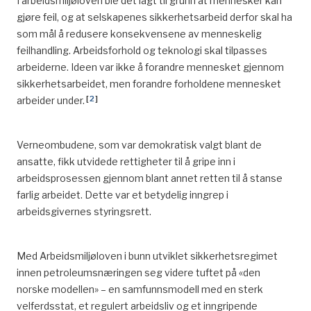
I arbeidsmiljøloven ble det lagt til grunn at mennesker kan
2017/teknisk-potensial-enda-mer-a-hente/
^
Pioner (2004, juni).
Samtaler om sikkerhet.
gjøre feil, og at selskapenes sikkerhetsarbeid derfor skal ha
som mål å redusere konsekvensene av menneskelig
^
Faktahefte
2005
^
Pioner (2004, juni).
Samtaler om sikkerhet.
feilhandling. Arbeidsforhold og teknologi skal tilpasses
Norsk
petroleumsverksemd
,
s.
42.
^
Lussand, Kjetil, L., & Kleggetveit, Stian, K. (2014).
arbeiderne. Ideen var ikke å forandre mennesket gjennom
^
https://www.npd.no/fakta/nyheter/generelle-
Kunnskapsoverføring- En Vei Til økt Sikkerhet
: 60.
sikkerhetsarbeidet, men forandre forholdene mennesket
nyheter/2011/Ekofisk-fyller-40/
[
2
]
arbeider under.
^
SPIRIT. 2014. ConocoPhillips.
Bringing safety to life.
^
Kristin
Henanger
Haugen:
Lenge leve kritt
, Norsk
^
Meland, T. (2016)
Norsk Oljemuseums årbok 2017.
sokkel nr.1 2004. s. 23.
Verneombudene, som var demokratisk valgt blant de
Sikkerheten utfordres.
ansatte, fikk utvidede rettigheter til å gripe inn i
^
https://titan.uio.no/node/2324
arbeidsprosessen gjennom blant annet retten til å stanse
^
Meland, T. (2016)
Norsk Oljemuseums årbok 2017.
^
Innholdet i de følgende artiklene baserer seg på
farlig arbeidet. Dette var et betydelig inngrep i
Sikkerheten utfordres.
kapittelet «Elverket i Oljealderen» i boka I det
arbeidsgivernes styringsrett.
^
Intervju med Bjørn Saxvik, HSE Manager GEA
regionale spenningsfelt. Sola Energi 1913-1999, av
Operations. (2019. 16. oktober). Intervjuet av Kjersti
Kristin Øye Gjerde.
Melberg og Trude Meland, Norsk Oljemuseum.
Med Arbeidsmiljøloven i bunn utviklet sikkerhetsregimet
^
Sola kommune. Kommuneplaner.
innen petroleumsnæringen seg videre tuftet på «den
^
Våge, S. (2014, nr. 1). 2014 – Effektivitet og
norske modellen» – en samfunnsmodell med en sterk
^
Opplyst av tidligere rådmann i Sola kommune Toralv
konkurransekraft.
Pioner
.
velferdsstat, et regulert arbeidsliv og et inngripende
Torstensbø i samtale med Kristin Øye Gjerde, 22.