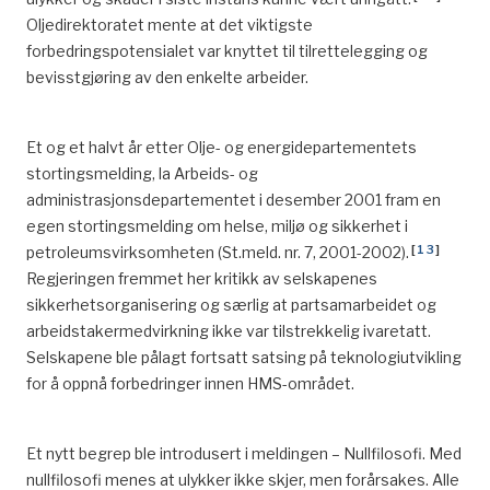
Oljedirektoratet mente at det viktigste
forbedringspotensialet var knyttet til tilrettelegging og
bevisstgjøring av den enkelte arbeider.
Et og et halvt år etter Olje- og energidepartementets
stortingsmelding, la Arbeids- og
administrasjonsdepartementet i desember 2001 fram en
egen stortingsmelding om helse, miljø og sikkerhet i
[
13
]
petroleumsvirksomheten (St.meld. nr. 7, 2001-2002).
Regjeringen fremmet her kritikk av selskapenes
sikkerhetsorganisering og særlig at partsamarbeidet og
arbeidstakermedvirkning ikke var tilstrekkelig ivaretatt.
Selskapene ble pålagt fortsatt satsing på teknologiutvikling
for å oppnå forbedringer innen HMS-området.
Et nytt begrep ble introdusert i meldingen – Nullfilosofi. Med
nullfilosofi menes at ulykker ikke skjer, men forårsakes. Alle