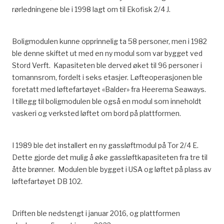
rørledningene ble i 1998 lagt om til Ekofisk 2/4 J.
Boligmodulen kunne opprinnelig ta 58 personer, men i 1982
ble denne skiftet ut med en ny modul som var bygget ved
Stord Verft. Kapasiteten ble derved øket til 96 personer i
tomannsrom, fordelt i seks etasjer. Løfteoperasjonen ble
foretatt med løftefartøyet «Balder» fra Heerema Seaways.
I tillegg til boligmodulen ble også en modul som inneholdt
vaskeri og verksted løftet om bord på plattformen.
I 1989 ble det installert en ny gassløftmodul på Tor 2/4 E.
Dette gjorde det mulig å øke gassløftkapasiteten fra tre til
åtte brønner. Modulen ble bygget i USA og løftet på plass av
løftefartøyet DB 102.
Driften ble nedstengt i januar 2016, og plattformen