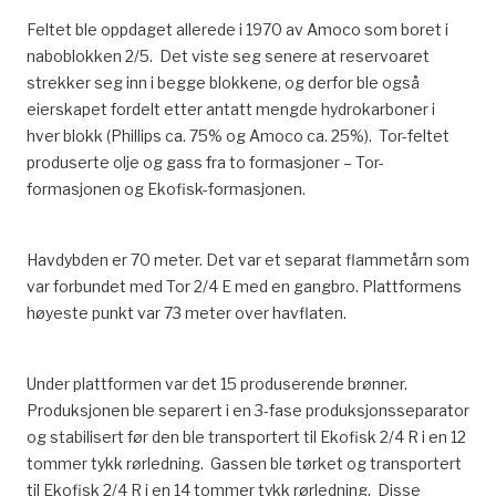
Feltet ble oppdaget allerede i 1970 av Amoco som boret i
naboblokken 2/5. Det viste seg senere at reservoaret
strekker seg inn i begge blokkene, og derfor ble også
eierskapet fordelt etter antatt mengde hydrokarboner i
hver blokk (Phillips ca. 75% og Amoco ca. 25%). Tor-feltet
produserte olje og gass fra to formasjoner – Tor-
formasjonen og Ekofisk-formasjonen.
Havdybden er 70 meter. Det var et separat flammetårn som
var forbundet med Tor 2/4 E med en gangbro. Plattformens
høyeste punkt var 73 meter over havflaten.
Under plattformen var det 15 produserende brønner.
Produksjonen ble separert i en 3-fase produksjonsseparator
og stabilisert før den ble transportert til Ekofisk 2/4 R i en 12
tommer tykk rørledning. Gassen ble tørket og transportert
til Ekofisk 2/4 R i en 14 tommer tykk rørledning. Disse