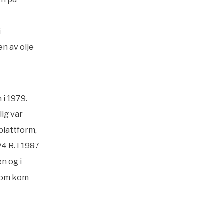
i
n av olje
 i 1979.
lig var
plattform,
4 R. I 1987
en og i
 som kom