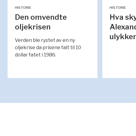
HISTORIE
HISTORIE
Den omvendte
Hva sk
oljekrisen
Alexand
ulykke
Verden ble rystet av en ny
oljekrise da prisene falt til 10
dollar fatet i 1986.