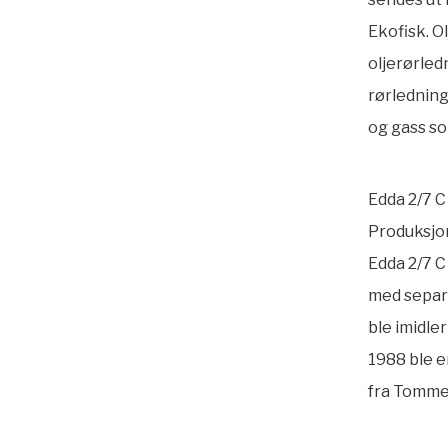
Ekofisk. O
oljerørledn
rørledning
og gass so
Edda 2/7 C
Produksjon
Edda 2/7 C
med separa
ble imidler
1988 ble e
fra Tommel