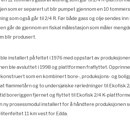
ljen som er separert ut blir pumpet gjennom en 10 tommers
ing som også går til 2/4 R. Før både gass og olje sendes inn 
en går de gjennom en fiskal målestasjon som måler mengde
m blir produsert.
 ble installert på feltet i 1976 med oppstart av produksjonen
en ble avsluttet i 1998 og plattformen fraflyttet. Opprinne
 konstruert som en kombinert bore-, produksjons- og bolig
t flammetårn og to undersjøiske rørledninger til Ekofisk 2/
tid boreriggen fjernet og flyttet til Ekofisk 2/4 K-plattform
n ny prosessmodul installert for å håndtere produksjonen
itenfeltet 11 km vest for Edda.