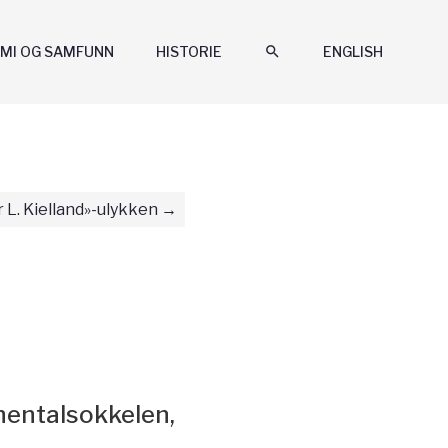
MI OG SAMFUNN
HISTORIE
search
ENGLISH
 L. Kielland»-ulykken
inentalsokkelen,