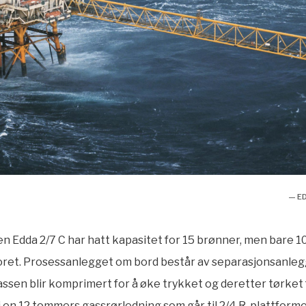
— E
n Edda 2/7 C har hatt kapasitet for 15 brønner, men bare 10
boret. Prosessanlegget om bord består av separasjonsanlegg
assen blir komprimert for å øke trykket og deretter tørket
i en 12 tommers gassrørledning som går til 2/4 R-plattform