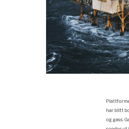
Plattforme
har blitt 
og gass. G
sendes ut 