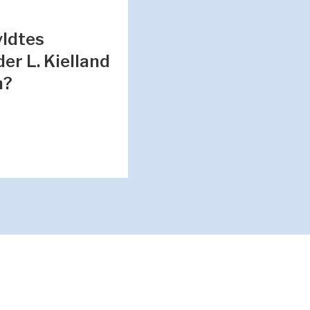
yldtes
er L. Kielland
n?