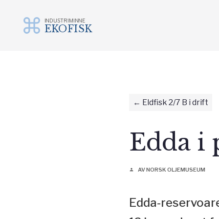
INDUSTRIMINNE
EKOFISK
Gå
til
innhold
Eldfisk 2/7 B i drift
Edda i
AV NORSK OLJEMUSEUM
person
Edda-reservoaret