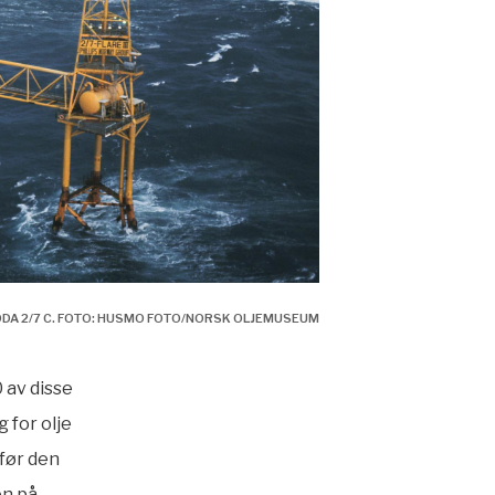
DDA 2/7 C. FOTO: HUSMO FOTO/NORSK OLJEMUSEUM
 av disse
 for olje
 før den
en på