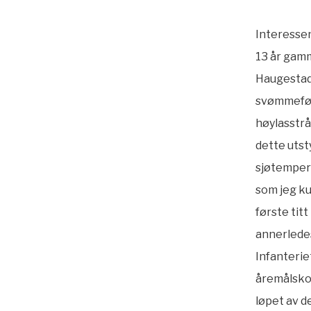
Interessen
13 år gamm
Haugestad
svømmeføt
høylasstr
dette utst
sjøtempera
som jeg ku
første tit
annerledes.
Infanteriet
åremålskon
løpet av d