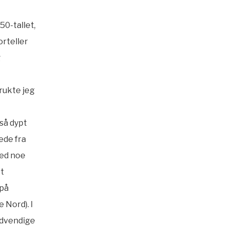
50-tallet,
orteller
g
rukte jeg
 så dypt
ede fra
med noe
st
 på
 Nord). I
ødvendige