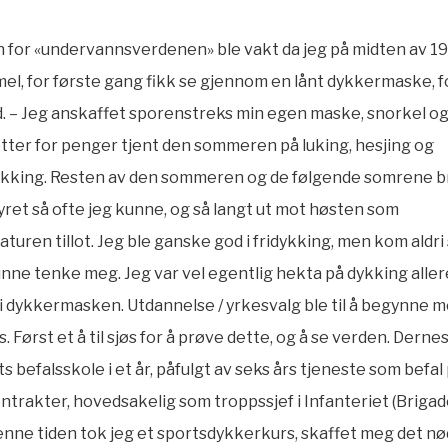
 for «undervannsverdenen» ble vakt da jeg på midten av 19
el, for første gang fikk se gjennom en lånt dykkermaske, f
. – Jeg anskaffet sporenstreks min egen maske, snorkel o
ter for penger tjent den sommeren på luking, hesjing og
åkking. Resten av den sommeren og de følgende somrene b
yret så ofte jeg kunne, og så langt ut mot høsten som
turen tillot. Jeg ble ganske god i fridykking, men kom aldri
nne tenke meg. Jeg var vel egentlig hekta på dykking aller
t i dykkermasken. Utdannelse / yrkesvalg ble til å begynne 
 Først et å til sjøs for å prøve dette, og å se verden. Derne
s befalsskole i et år, påfulgt av seks års tjeneste som befal
trakter, hovedsakelig som troppssjef i Infanteriet (Brigade
enne tiden tok jeg et sportsdykkerkurs, skaffet meg det n