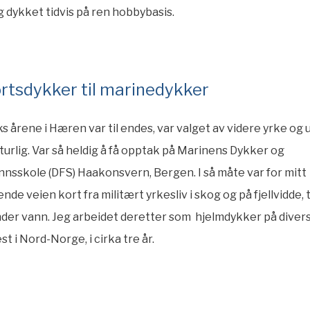
g dykket tidvis på ren hobbybasis.
ortsdykker til marinedykker
ks årene i Hæren var til endes, var valget av videre yrke og
urlig. Var så heldig å få opptak på Marinens Dykker og
sskole (DFS) Haakonsvern, Bergen. I så måte var for mitt
e veien kort fra militært yrkesliv i skog og på fjellvidde, ti
nder vann. Jeg arbeidet deretter som hjelmdykker på diver
t i Nord-Norge, i cirka tre år.