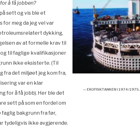
for å få jobben?
på sett og vis ble et
s for meg da jeg vel var
etroleumsrelatert dykking,
elsen av at formelle krav til
og til faglige kvalifikasjoner
runn ikke eksisterte. (Til
 fra det miljøet jeg kom fra,
1974, ekofisktanken,
isering var en klar
— EKOFISKTANKEN I 1974/1975
g for å få jobb). Her ble det
re sett på som en fordel om
faglig bakgrunn fra før,
r tydeligvis ikke avgjørende.