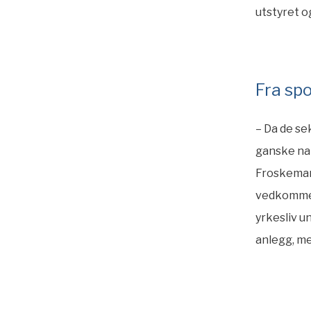
utstyret o
Fra sp
– Da de se
ganske nat
Froskemann
vedkommend
yrkesliv u
anlegg, mes