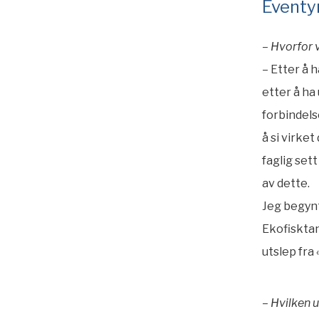
Eventy
– Hvorfor v
– Etter å 
etter å ha
forbindels
å si virke
faglig set
av dette.
Jeg begynt
Ekofisktan
utslep fra
– Hvilken 