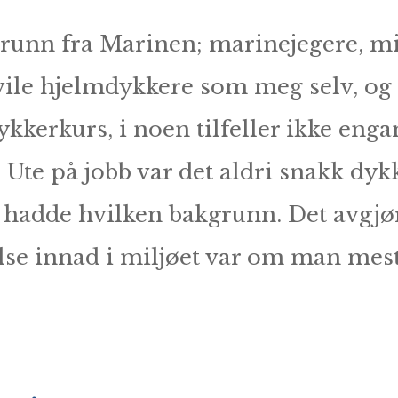
runn fra Marinen; marinejegere, m
ivile hjelmdykkere som meg selv, og
kkerkurs, i noen tilfeller ikke enga
Ute på jobb var det aldri snakk dy
adde hvilken bakgrunn. Det avgjø
lse innad i miljøet var om man mest