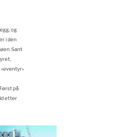
legg, og
r i den
jøen. Sant
yret,
r «eventyr»
 Først på
id etter