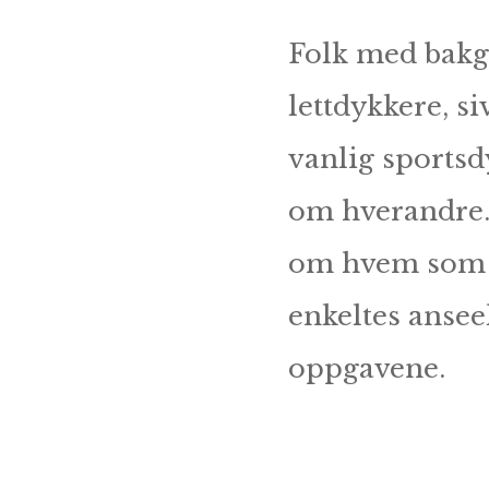
Folk med bakg
lettdykkere, s
vanlig sportsdy
om hverandre. 
om hvem som h
enkeltes ansee
oppgavene.