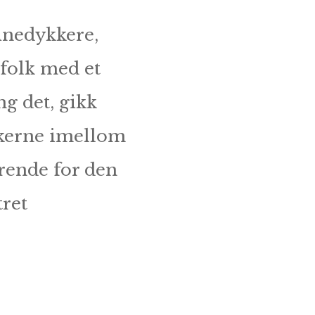
inedykkere,
 folk med et
ng det, gikk
kkerne imellom
rende for den
ret