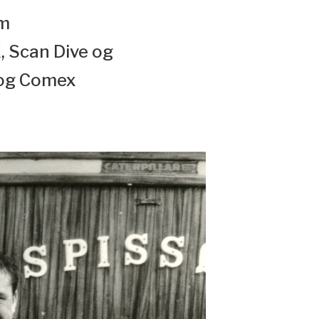
om
X, Scan Dive og
 og Comex