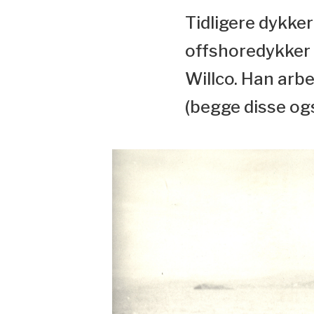
Tidligere dykker
offshoredykker a
Willco. Han arb
(begge disse ogs