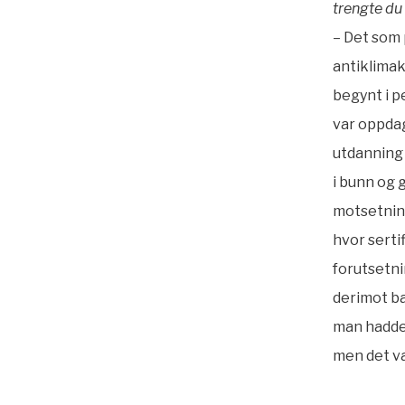
trengte du 
– Det som 
antiklimak
begynt i p
var oppdag
utdanning 
i bunn og g
motsetning
hvor sertif
forutsetnin
derimot ba
man hadde 
men det va