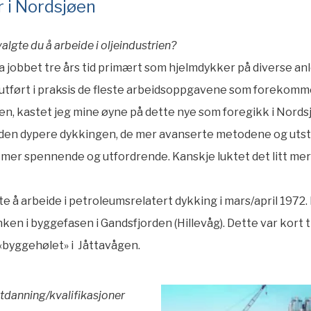
r i Nordsjøen
algte du å arbeide i oljeindustrien?
ha jobbet tre års tid primært som hjelmdykker på diverse an
 utført i praksis de fleste arbeidsoppgavene som forekomme
en, kastet jeg mine øyne på dette nye som foregikk i Nords
t den dypere dykkingen, de mer avanserte metodene og utst
t mer spennende og utfordrende. Kanskje luktet det litt me
e å arbeide i petroleumsrelatert dykking i mars/april 1972.
ken i byggefasen i Gandsfjorden (Hillevåg). Dette var kort t
 «byggehølet» i Jåttavågen.
utdanning/kvalifikasjoner