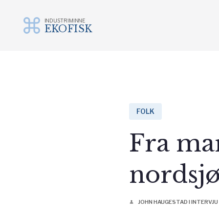
INDUSTRIMINNE
EKOFISK
Gå
til
innhold
FOLK
Fra mar
nordsj
JOHN HAUGESTAD I INTERVJU 
person