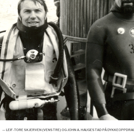
— LEIF-TORE SKJERVEN (VENSTRE) OG JOHN A. HAUGESTAD PÅ DYKKEOPPDRA