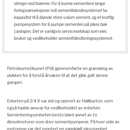
stenge ned brønner. For å kunne sementere lange
foringsrørseksjoner må sementblandesystemet ha
kapasitet til å blande store volum sement, og et kraftig
pumpesystem for å pumpe sementen på plass bak
casingen. Det er vanligvis serviceselskap som eier,
bruker og vedlikeholder sementhåndteringssystemet.
Petroleumstilsynet (Ptil) gjennomførte en gransking av
ulykken for å forstå årsaken til at det gikk galt denne
gangen:
Enheten på 2/4 X var eid og operert av Halliburton, som
også hadde ansvar for vedlikeholdet av enheten.
Sementeringsenheten besto blant annet av to
dieselmotorer som drev sementpumpene. På hver side av
motorene var det montert en vannkjølt eksosenhet.