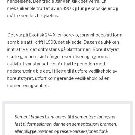
hendelsene. Den tredje gangen gikk det verre. En
mekaniker ble truffet av en 390 kg tung eksoskjøler og
måtte sendes til sykehus.
Det var på Ekofisk 2/4 X, en bore- og brønnhodeplattform
som ble satt i drift i 1998, det skjedde. Dagen da ulykken
inntraff var det driftsstans på plattformen. Boreutstyret
skulle gjennom sin 5-årige resertifisering og normal
aktivitet var stanset. For å utnytte perioden med
nedstengning ble det, i tillegg til å utføre vedlikehold av
boreutstyret, utført korrigerende vedlikehold på en
sementeringsenhet.
Sement brukes blant annet til å sementere foringsrør
fast til formasjonen, danne en sementplugg i brønnen,
eller plugge brønnen og reservoarseksjonen for å