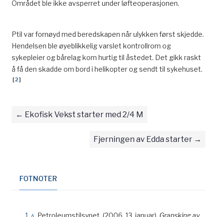
Området ble ikke avsperret under løfteoperasjonen.
Ptil var fornøyd med beredskapen når ulykken først skjedde.
Hendelsen ble øyeblikkelig varslet kontrollrom og
sykepleier og bårelag kom hurtig til åstedet. Det gikk raskt
å få den skadde om bord i helikopter og sendt til sykehuset.
[
2
]
Ekofisk Vekst starter med 2/4 M
Fjerningen av Edda starter
FOTNOTER
^
Petroleumstilsynet. (2006. 13. januar).
Gransking av