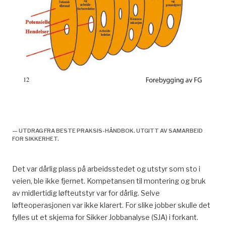
2006, gjenstander som faller utgjør en
sikkerhetsrisiko, historie,
— UTDRAG FRA BESTE PRAKSIS-HÅNDBOK. UTGITT AV SAMARBEID
FOR SIKKERHET.
Det var dårlig plass på arbeidsstedet og utstyr som sto i
veien, ble ikke fjernet. Kompetansen til montering og bruk
av midlertidig løfteutstyr var for dårlig. Selve
løfteoperasjonen var ikke klarert. For slike jobber skulle det
fylles ut et skjema for Sikker Jobbanalyse (SJA) i forkant.