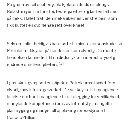
På grunn av feil oppheng, ble kjøleren dradd sidelengs.
Belastningen ble for stor, feste ga etter og lasten falt ned
på dekk. I fallet traff den mekanikernes venstre bein, som
fikk kuttet en dyp flenge rett over kneet.
Selv om fallet heldigvis bare førte til mindre personskade, så
Petroleumstilsynet på hendelsen som alvorlig. De mente
hendelsen kunne ført til en dødsulykke under «ubetydelig
[
1
]
endrede omstendigheter».
I granskningsrapporten påpekte Petroleumstilsynet fem
alvorlig avvik fra regelverket. De var knyttet til manglende
ledelse om bord, manglende tilrettelegging for vedlikehold,
manglende kompetanse i bruk av løfteutstyr, mangelfull
planlegging og mangelfull opplæring i prosedyrene til
ConocoPhillips.