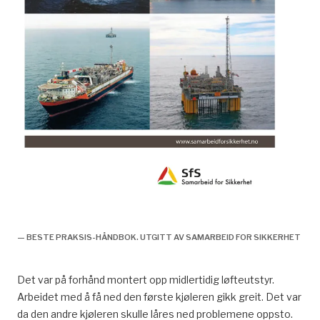
2006, gjenstander som faller utgjør en
sikkerhetsrisiko, historie,
— BESTE PRAKSIS-HÅNDBOK. UTGITT AV SAMARBEID FOR SIKKERHET
Det var på forhånd montert opp midlertidig løfteutstyr.
Arbeidet med å få ned den første kjøleren gikk greit. Det var
da den andre kjøleren skulle låres ned problemene oppsto.