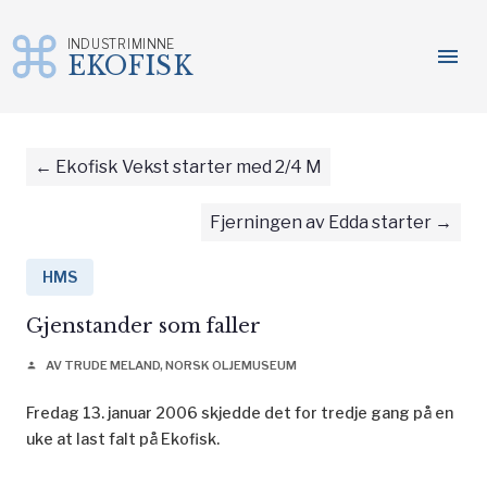
INDUSTRIMINNE
menu
EKOFISK
Gå
til
innhold
Ekofisk Vekst starter med 2/4 M
Fjerningen av Edda starter
HMS
Gjenstander som faller
AV TRUDE MELAND, NORSK OLJEMUSEUM
person
Fredag 13. januar 2006 skjedde det for tredje gang på en
uke at last falt på Ekofisk.