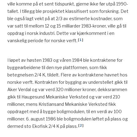
ville komme på et sent tidspunkt, gjerne ikke før utpå 1990-
tallet. I tillegg ble prosjektet klassifisert som forskning. Det
ble også lagt vekt på at 2/3 av estimerte kostnader, som
var satt til mellom 12 og 15 milliarder 1983-kroner, ville gå til
oppdrag i norsk industri. Dette var kjærkomment i en
[
1
]
vanskelig periode for norske verft.
I løpet av høsten 1983 og våren 1984 ble kontraktene for
byggearbeidene til den nye plattformen, som fikk
betegnelsen 2/4 K, tildelt. Flere av kontraktene havnet hos
norske verft. Kontrakten for bygging av understellet gikk til
Aker Verdal og var verd 320 millioner kroner, dekksrammen
gikk til Haugesund Mekaniske Verksted og var verd 210
millioner, mens Kristiansand Mekaniske Verksted fikk
oppdraget med å bygge boligmodulen, til en verdi av 100
millioner. 6. august 1986 ble boligmodulen løftet på plass og
[
2
]
dermed sto Ekofisk 2/4 K på plass.