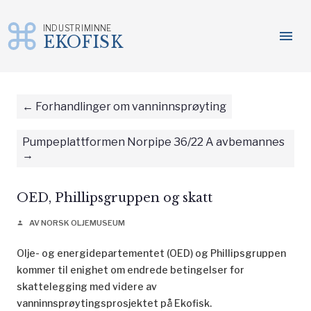
INDUSTRIMINNE
menu
EKOFISK
Gå
til
innhold
Forhandlinger om vanninnsprøyting
Pumpeplattformen Norpipe 36/22 A avbemannes
OED, Phillipsgruppen og skatt
AV NORSK OLJEMUSEUM
person
Olje- og energidepartementet (OED) og Phillipsgruppen
kommer til enighet om endrede betingelser for
skattelegging med videre av
vanninnsprøytingsprosjektet på Ekofisk.