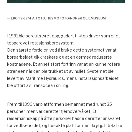
Ekofisk 2/4,
— EKOFISK 2/4 A. FOTO: HUSMO FOTO/NORSK OLJEMUSEUM
I 1991 ble boreutstyret oppgradert til «top drive» som er et
toppdrevet rotasjonsboresystem.
Den største fordelen ved å bruke dette systemet var at
borearbeidet gikk raskere og at en dermed reduserte
kostnadene. Et annet stort fortrinn var at en kunne rotere
strengen når den ble trukket ut av hullet. Systemet ble
levert av Maritime Hydraulics, mens installasjonsarbeidet
ble utført av Transocean drilling.
Frem til 1996 var plattformen bemannet med rundt 35
personer, men var deretter fjernovervåket. Et
reisemannskap på åtte personer hadde deretter ansvaret
for vedlikeholdet, og besøkte plattformen daglig. I 1993 ble