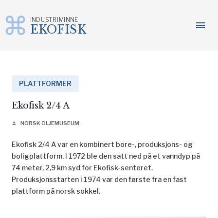
INDUSTRIMINNE
menu
EKOFISK
Gå
til
innhold
PLATTFORMER
Ekofisk 2/4 A
NORSK OLJEMUSEUM
person
Ekofisk 2/4 A var en kombinert bore-, produksjons- og
boligplattform. I 1972 ble den satt ned på et vanndyp på
74 meter, 2,9 km syd for Ekofisk-senteret.
Produksjonsstarten i 1974 var den første fra en fast
plattform på norsk sokkel.