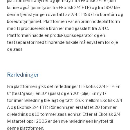
plattformen fraflyttet og fjernstyrt fra Ekofisk 2/4 K (den
kunne også fjernstyres fra Ekofisk 2/4 FTP) og fra 1997 ble
denne fjernstyringen overtatt av 2/4 J. I 1997 ble boretårn og
boreutstyr fjernet. Plattformen var en brønnhodeplattform
med 11 produserende brønner med gassløft fra 2/4 C.
Plattformen hadde en produksjonsseparator og en
testseparator med tilhørende fiskale målesystem for olje
og gass.
Rørledninger
Fra plattformen gikk det rørledninger til Ekofisk 2/4 FTP. En
6″ (test/gass), en 10″ (gass) og en 20″ (olje). En ny 17
tommer rørledning ble lagt og tatt i bruk mellom Ekofisk 2/4
A og Ekofisk 2/4 FTP. Rørledningen erstattet 20 tommer
oljeledning og 10 tommer gassledning. Etter at Ekofisk 2/4
M startet opp i 2005 er den nye rørledningen knyttet til
denne plattformen.