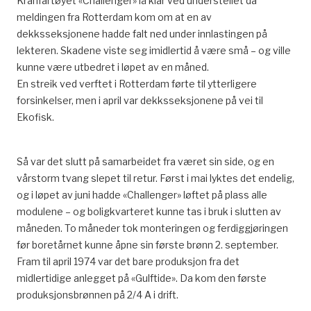
Kranfartøyet «Challenger» lå klar ved understellet da
meldingen fra Rotterdam kom om at en av
dekksseksjonene hadde falt ned under innlastingen på
lekteren. Skadene viste seg imidlertid å være små – og ville
kunne være utbedret i løpet av en måned.
En streik ved verftet i Rotterdam førte til ytterligere
forsinkelser, men i april var dekksseksjonene på vei til
Ekofisk.
Så var det slutt på samarbeidet fra været sin side, og en
vårstorm tvang slepet til retur. Først i mai lyktes det endelig,
og i løpet av juni hadde «Challenger» løftet på plass alle
modulene – og boligkvarteret kunne tas i bruk i slutten av
måneden. To måneder tok monteringen og ferdiggjøringen
før boretårnet kunne åpne sin første brønn 2. september.
Fram til april 1974 var det bare produksjon fra det
midlertidige anlegget på «Gulftide». Da kom den første
produksjonsbrønnen på 2/4 A i drift.