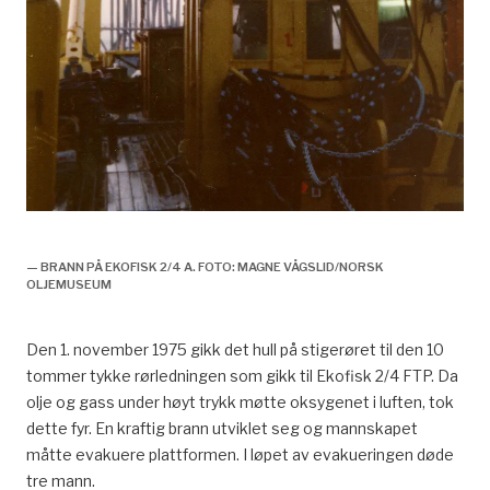
Brann, Ekofisk 2/4 A, 1975
— BRANN PÅ EKOFISK 2/4 A. FOTO: MAGNE VÅGSLID/NORSK
OLJEMUSEUM
Den 1. november 1975 gikk det hull på stigerøret til den 10
tommer tykke rørledningen som gikk til Ekofisk 2/4 FTP. Da
olje og gass under høyt trykk møtte oksygenet i luften, tok
dette fyr. En kraftig brann utviklet seg og mannskapet
måtte evakuere plattformen. I løpet av evakueringen døde
tre mann.