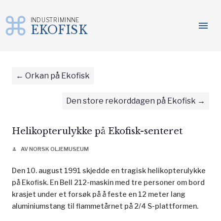
INDUSTRIMINNE
menu
EKOFISK
Gå
til
innhold
Orkan på Ekofisk
Den store rekorddagen på Ekofisk
Helikopterulykke på Ekofisk-senteret
AV NORSK OLJEMUSEUM
person
Den 10. august 1991 skjedde en tragisk helikopterulykke
på Ekofisk. En Bell 212-maskin med tre personer om bord
krasjet under et forsøk på å feste en 12 meter lang
aluminiumstang til flammetårnet på 2/4 S-plattformen.