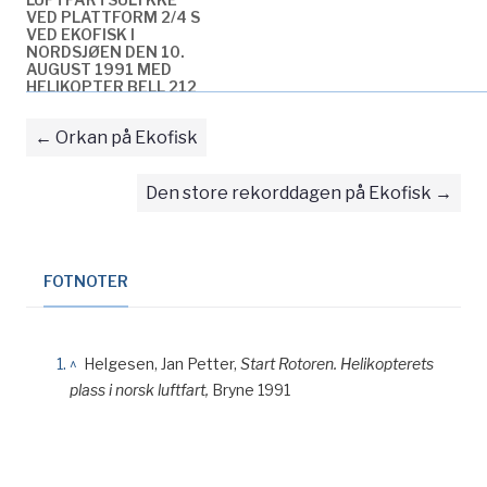
VED PLATTFORM 2/4 S
VED EKOFISK I
NORDSJØEN DEN 10.
AUGUST 1991 MED
HELIKOPTER BELL 212
LN-OSC
KUN TILGJENGELIG PÅ NORSK
Orkan på Ekofisk
Den store rekorddagen på Ekofisk
FOTNOTER
^
Helgesen, Jan Petter,
Start Rotoren. Helikopterets
plass i norsk luftfart,
Bryne 1991