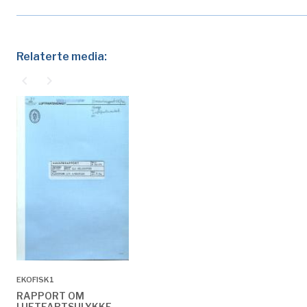
Relaterte media:
navigate_before
navigate_next
EKOFISK1
RAPPORT OM
LUFTFARTSULYKKE