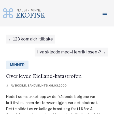
INDUSTRIMINNE
menu
EKOFISK
Gå
til
innhold
123 kom aldri tilbake
Hva skjedde med «Henrik Ibsen»?
MINNER
Overlevde Kielland-katastrofen
AV BODIL K. SANDVIK, NTB, 08.03.2000
person
Hodet som dukket opp av de frådende bølgene var
kritthvitt. Innen det forsvant igjen, var det blodrødt.
Dette bildet av en kollega brant seg fast i Kåre A.