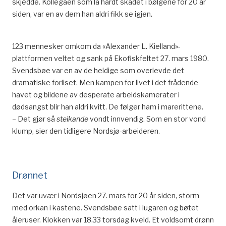
skjedde
.
Kollegaen som lå hardt skadet i bølgene for 20 år
siden, var en av dem han aldri fikk se igjen.
123 mennesker omkom da «Alexander L. Kielland»-
plattformen veltet og sank på Ekofiskfeltet 27. mars 1980.
Svendsbøe
var en av de heldige som overlevde det
dramatiske forliset. Men kampen for livet i det frådende
havet og bildene av desperate arbeidskamerater i
dødsangst blir han aldri kvitt. De følger ham i marerittene.
– Det gjør så
steikande
vondt innvendig. Som en stor vond
klump, sier den tidligere Nordsjø-arbeideren.
Drønnet
Det var uvær i Nordsjøen 27. mars for 20 år siden, storm
med orkan i kastene.
Svendsbøe
satt i lugaren og
bøtet
åleruser
. Klokken var 18.33 torsdag kveld. Et voldsomt drønn