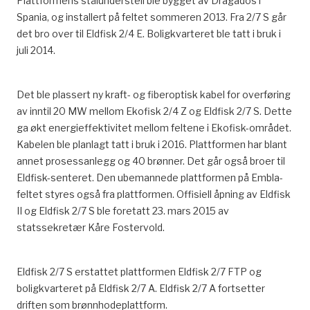
Plattformens stålunderstell ble bygget av Dragados i
Spania, og installert på feltet sommeren 2013. Fra 2/7 S går
det bro over til Eldfisk 2/4 E. Boligkvarteret ble tatt i bruk i
juli 2014.
Det ble plassert ny kraft- og fiberoptisk kabel for overføring
av inntil 20 MW mellom Ekofisk 2/4 Z og Eldfisk 2/7 S. Dette
ga økt energieffektivitet mellom feltene i Ekofisk-området.
Kabelen ble planlagt tatt i bruk i 2016. Plattformen har blant
annet prosessanlegg og 40 brønner. Det går også broer til
Eldfisk-senteret. Den ubemannede plattformen på Embla-
feltet styres også fra plattformen. Offisiell åpning av Eldfisk
II og Eldfisk 2/7 S ble foretatt 23. mars 2015 av
statssekretær Kåre Fostervold.
Eldfisk 2/7 S erstattet plattformen Eldfisk 2/7 FTP og
boligkvarteret på Eldfisk 2/7 A. Eldfisk 2/7 A fortsetter
driften som brønnhodeplattform.