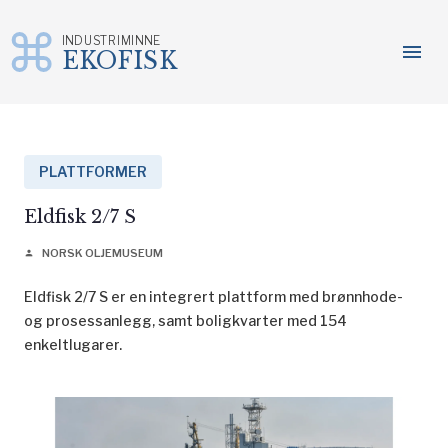
INDUSTRIMINNE
menu
EKOFISK
Gå
til
innhold
PLATTFORMER
Eldfisk 2/7 S
NORSK OLJEMUSEUM
person
Eldfisk 2/7 S er en integrert plattform med brønnhode-
og prosessanlegg, samt boligkvarter med 154
enkeltlugarer.