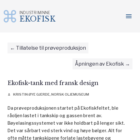
INDUSTRIMINNE
menu
EKOFISK
Gå
til
innhold
Tillatelse til prøveproduksjon
Åpningen av Ekofisk
Ekofisk-tank med fransk design
KRISTIN ØYE GJERDE, NORSK OLJEMUSEUM
person
Da prøveproduksjonen startet på Ekofiskfeltet, ble
råoljen lastet i tankskip og gassen brent av.
Bøyelasingssystemet var ikke holdbart på lenger sikt.
Det var sårbart ved sterk vind og høye bølger. Alt for
ofte måtte tankskipene forlate lastebøyene og