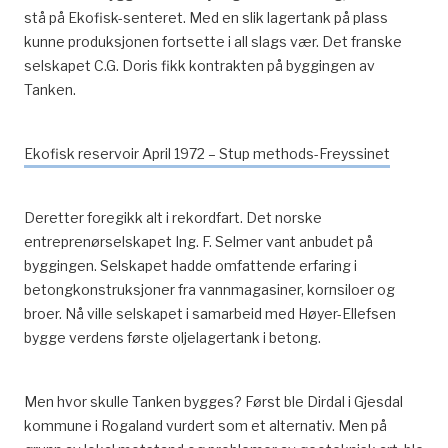
stå på Ekofisk-senteret. Med en slik lagertank på plass
kunne produksjonen fortsette i all slags vær. Det franske
selskapet C.G. Doris fikk kontrakten på byggingen av
Tanken.
Ekofisk reservoir April 1972 – Stup methods-Freyssinet
Deretter foregikk alt i rekordfart. Det norske
entreprenørselskapet Ing. F. Selmer vant anbudet på
byggingen. Selskapet hadde omfattende erfaring i
betongkonstruksjoner fra vannmagasiner, kornsiloer og
broer. Nå ville selskapet i samarbeid med Høyer-Ellefsen
bygge verdens første oljelagertank i betong.
Men hvor skulle Tanken bygges? Først ble Dirdal i Gjesdal
kommune i Rogaland vurdert som et alternativ. Men på