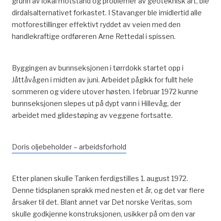
grunn av lokal motstand og problemer av geoteknisk art, ble
dirdalsalternativet forkastet. I Stavanger ble imidlertid alle
motforestillinger effektivt ryddet av veien med den
handlekraftige ordføreren Arne Rettedal i spissen.
Byggingen av bunnseksjonen i tørrdokk startet opp i
Jåttåvågen i midten av juni. Arbeidet pågikk for fullt hele
sommeren og videre utover høsten. I februar 1972 kunne
bunnseksjonen slepes ut på dypt vann i Hillevåg, der
arbeidet med glidestøping av veggene fortsatte.
Doris oljebeholder – arbeidsforhold
Etter planen skulle Tanken ferdigstilles 1. august 1972.
Denne tidsplanen sprakk med nesten et år, og det var flere
årsaker til det. Blant annet var Det norske Veritas, som
skulle godkjenne konstruksjonen, usikker på om den var