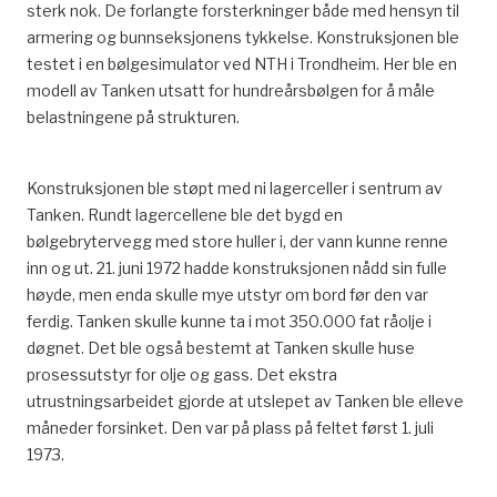
sterk nok. De forlangte forsterkninger både med hensyn til
armering og bunnseksjonens tykkelse. Konstruksjonen ble
testet i en bølgesimulator ved NTH i Trondheim. Her ble en
modell av Tanken utsatt for hundreårsbølgen for å måle
belastningene på strukturen.
Konstruksjonen ble støpt med ni lagerceller i sentrum av
Tanken. Rundt lagercellene ble det bygd en
bølgebrytervegg med store huller i, der vann kunne renne
inn og ut. 21. juni 1972 hadde konstruksjonen nådd sin fulle
høyde, men enda skulle mye utstyr om bord før den var
ferdig. Tanken skulle kunne ta i mot 350.000 fat råolje i
døgnet. Det ble også bestemt at Tanken skulle huse
prosessutstyr for olje og gass. Det ekstra
utrustningsarbeidet gjorde at utslepet av Tanken ble elleve
måneder forsinket. Den var på plass på feltet først 1. juli
1973.