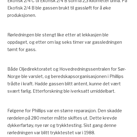
Ekofisk 2/4 C
til
Ekofisk 2/4 B som lå
2,3 kilometer unna.
På
Ekofisk 2/4 B ble gassen brukt til gassløft for å øke
produksjonen.
Rørledningen ble stengt like etter at lekkasjen ble
oppdaget, og
etter
om lag seks timer
var
gassledningen
tømt for gass
.
Både Oljedirektoratet og Hovedredningssentralen for Sør-
Norge ble varslet, og beredskapsorganisasjonen i Phillips
trådte i kraft.
Hadde gassen blitt antent, kunne det vært
svært farlig.
Etterforskning ble iverksatt umiddelbart
.
Følgene for Phillips var en større reparasjon. Den skadde
rørdelen
på 280 meter
måtte
skiftes ut
. Dette krevde
dykkerfartøy, nye rør og trykktesting.
Sist gang denne
rørledningen var blitt trykktestet var i 1988.