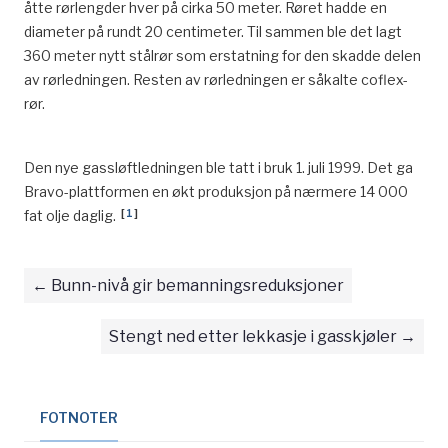
åtte rørlen
g
der hver på cirka 50 meter.
Røret hadde en
diameter på rundt 20 c
entimeter
.
Til sammen ble det lagt
360 meter nytt stålrør
som erstatning for den skadde delen
av rørledningen.
Resten av rørledningen
er såkalte coflex-
rør.
Den nye gassløftledningen ble tatt i bruk
1. juli
1999
. Det g
a
Bravo-plattformen en økt produksjon på
n
ærmere 14
000
[
1
]
fat olje daglig.
Bunn-nivå gir bemanningsreduksjoner
Stengt ned etter lekkasje i gasskjøler
FOTNOTER