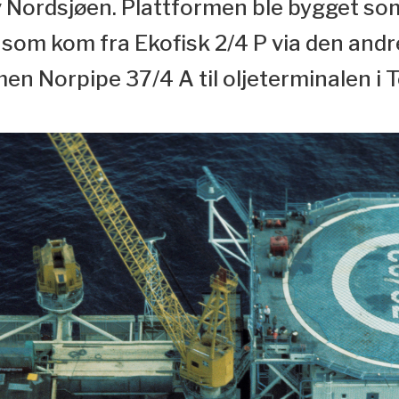
av Nordsjøen. Plattformen ble bygget 
 som kom fra Ekofisk 2/4 P via den andr
n Norpipe 37/4 A til oljeterminalen i T