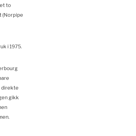
et to
t (Norpipe
uk i 1975.
herbourg
bare
n direkte
ngen gikk
rmen
rmen.