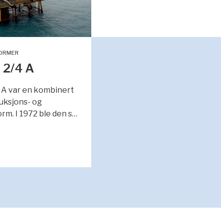
FORMER
 2/4 A
 A var en kombinert
uksjons- og
orm. I 1972 ble den s…