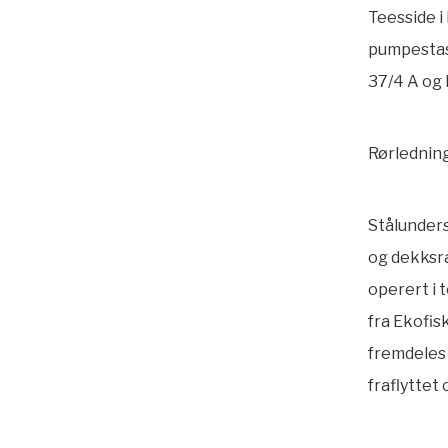
Teesside i
pumpestasj
37/4 A og 
Rørledning
Stålunders
og dekksra
operert i t
fra Ekofis
fremdeles 
fraflyttet