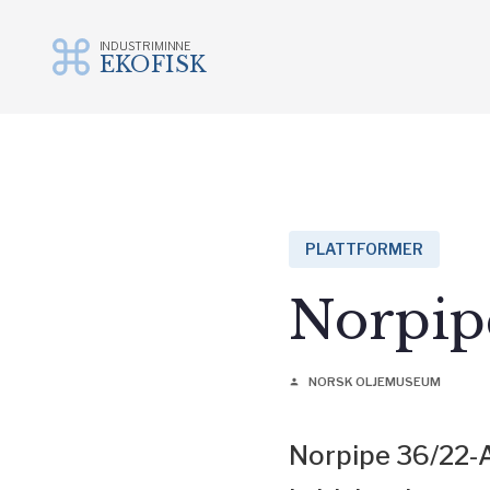
INDUSTRIMINNE
EKOFISK
Gå
til
innhold
PLATTFORMER
Norpip
NORSK OLJEMUSEUM
person
Norpipe 36/22-A