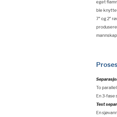
eget flamm
ble knytte
7″ og 2″ rø
produsere
mannskap 
Proses
Separasjo
To parallel
En 3-fase 
Test separ
En sjøvann