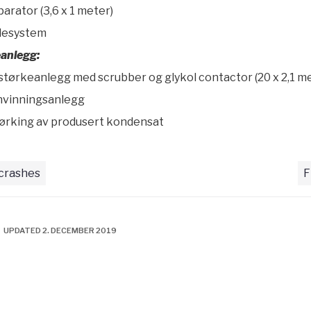
parator (3,6 x 1 meter)
ålesystem
anlegg:
størkeanlegg med scrubber og glykol contactor (20 x 2,1 m
envinningsanlegg
 tørking av produsert kondensat
 crashes
F
• UPDATED 2. DECEMBER 2019