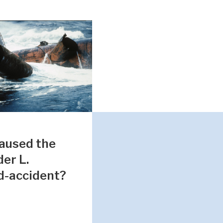
aused the
er L.
d-accident?