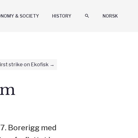
ONOMY & SOCIETY
HISTORY
search
NORSK
irst strike on Ekofisk
am
977. Borerigg med