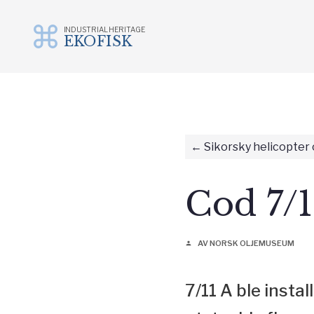
INDUSTRIAL HERITAGE
EKOFISK
Skip
to
content
Sikorsky helicopter
Cod 7/1
AV NORSK OLJEMUSEUM
person
7/11 A ble insta