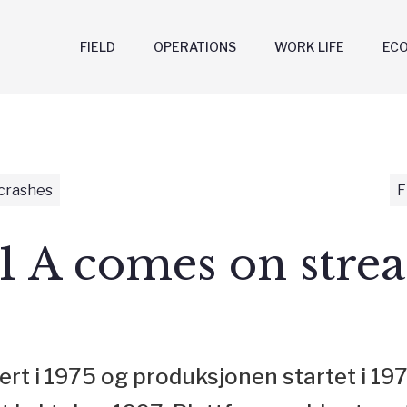
FIELD
OPERATIONS
WORK LIFE
EC
 crashes
F
1 A comes on stre
llert i 1975 og produksjonen startet i 1