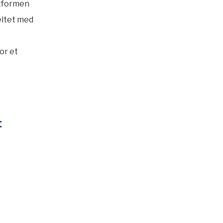
ttformen
feltet med
or et
: