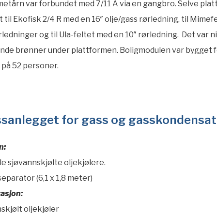
etårn var forbundet med 7/11 A via en gangbro. Selve pla
t til Ekofisk 2/4 R med en 16″ olje/gass rørledning, til Mime
rledninger og til Ula-feltet med en 10″ rørledning. Det var ni
nde brønner under plattformen. Boligmodulen var bygget f
på 52 personer.
sanlegget for gass og gasskondensat
n:
le sjøvannskjølte oljekjølere.
separator (6,1 x 1,8 meter)
asjon:
skjølt oljekjøler