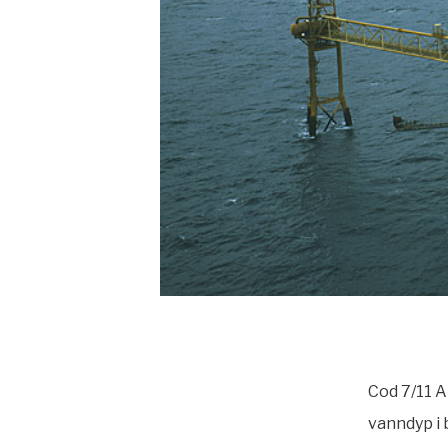
Cod 7/11 A
vanndyp i 