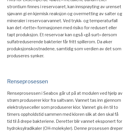
strontium finnes i reservoar
et
, kan
innsprøyting
av
urenset
sjøvann
gi en
kjemisk
reaksjon og
overmetting
av salter og
mineraler i reservoarvannet. Ved trykk- og temperaturfall
kan det «tette» formasjonen med risiko for redusert eller
tapt produksjon.
Et reservoar kan også
«
gå surt
»
dersom
sulfatreduserende bakterier får fritt spillerom. Da øker
produksjonskostnadene, samtidig som verdien av det som
produseres synker.
Renseprosessen
Renseprosessen
i
Seabox
går ut på at modulen ved hjelp av
strøm produserer klor fra saltvann.
Vannet tas inn gjennom
elektrolyseceller som produserer klor. Vannet gis én til to
timers oppholdstid sammen med kloren slik at den skal få
tid til å drepe bakteriene. Deretter blir vannet eksponert for
hydroksylradikaler (OH-molekyler). Denne prosessen dreper