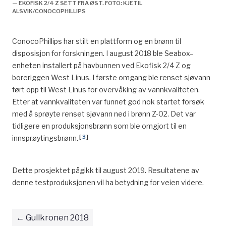
— EKOFISK 2/4 Z SETT FRA ØST. FOTO: KJETIL
ALSVIK/CONOCOPHILLIPS
ConocoPhillips
har
stilt en plattform og en brønn til
disposisjon for forskningen.
I august 2018 ble
Seabox
–
enheten installert på havbunnen ved Ekofisk 2/4 Z og
boreriggen
West Linus. I første omgang ble renset sjøvann
ført opp til West Linus for overvåking av vannkvaliteten.
Etter at vannkvaliteten var funnet god nok startet forsøk
med å sprøyte renset sjøvann ned i brønn Z-02. Det var
tidligere en produksjonsbrønn som
ble
omgjort til en
[
3
]
innsprøytingsbrønn.
Dette prosjektet pågikk til august 2019
.
Resultatene av
denne
testproduksjonen
vil ha betydning for veien videre.
Gullkronen 2018