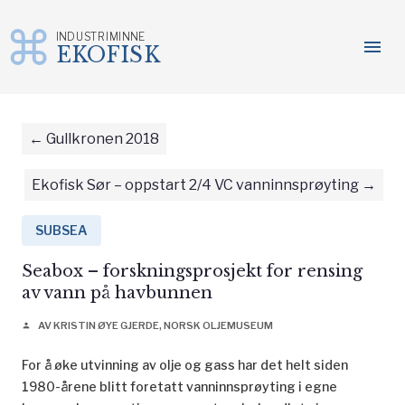
INDUSTRIMINNE
menu
EKOFISK
Gå
til
innhold
Gullkronen 2018
Ekofisk Sør – oppstart 2/4 VC vanninnsprøyting
SUBSEA
Seabox – forskningsprosjekt for rensing
av vann på havbunnen
AV KRISTIN ØYE GJERDE, NORSK OLJEMUSEUM
person
For å øke utvinning av olje og gass har det helt siden
1980-årene blitt foretatt vanninnsprøyting i egne