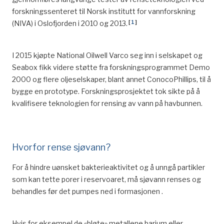
forskningssenteret til Norsk institutt for vannforskning
[
1
]
(NIVA) i Oslofjorden i 2010 og 2013.
I 2015 kjøpte National Oilwell Varco seg inn i selskapet og
Seabox
fikk videre støtte fra forskningsprogrammet Demo
2000 og flere oljeselskaper
, blant annet ConocoPhillips,
til å
bygge en prototype.
Forskningsprosjektet tok sikte på å
kvalifisere teknologien for rensing av vann på havbunnen.
Hvorfor rense sjøvann?
F
or å hindre uønsket bakterieaktivitet og å unngå partikler
som kan tette porer i reservoaret, må s
jøvann renses og
behandles før det pumpes ned i formasjonen .
Hvis
for eksempel de
«
bløte
»
metallene barium eller