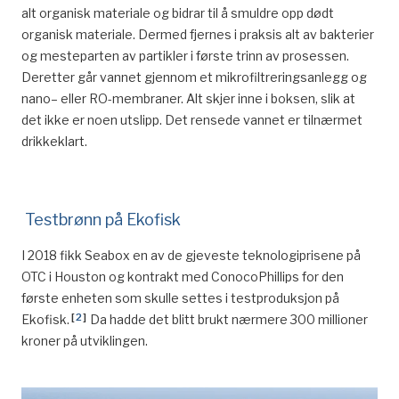
alt organisk materiale og bidrar til å smuldre opp dødt
organisk materiale. Dermed fjernes i praksis alt av bakterier
og mesteparten av partikler i første trinn av prosessen.
Deretter går vannet gjennom et mikrofiltreringsanlegg og
nano
– eller RO-membraner. Alt skjer inne i boksen, slik at
det ikke er noen utslipp. D
et rensede vannet er tilnærmet
drikkeklart.
Testbrønn på Ekofisk
I 2018 fikk
S
eabox
en av de gjeveste teknologiprisene på
OTC i Houston og kontrakt med ConocoPhillips for den
første enheten som
skulle settes i
test
produksjon på
[
2
]
Ekofisk.
Da hadde det blitt brukt nærmere 300 millioner
kroner på utviklingen.