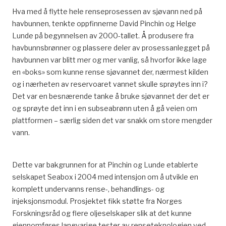
Hva med å flytte hele renseprosessen av sjøvann ned på
havbunnen, tenkte oppfinnerne David
Pinchin
og Helge
Lunde på begynnelsen av 2000-tallet. Å produsere fra
havbunnsbrønner og plassere deler av prosessanlegget på
havbunnen var blitt mer og mer vanlig, så hvorfor ikke lage
en «boks» som kunne rense sjøvannet der, nærmest kilden
og i nærheten av reservoaret vannet skulle
sprøytes
inn i?
Det var en besnærende tanke å bruke sjøvannet der det er
og
sprøyte
det
inn
i en subseabrønn uten å gå veien om
plattformen – særlig siden det var snakk om store
mengder
vann
.
Dette var bakgrunnen for at
Pinchin
og Lunde etablerte
selskapet
S
eabox
i 2004 med intensjon om å utvikle en
komplett
undervanns
rense-, behandlings- og
injeksjonsmodul. Prosjektet fikk støtte fra Norges
Forskningsråd og flere oljeselskaper slik at det kunne
gjennomføres langvarige tester av renseteknologien ved